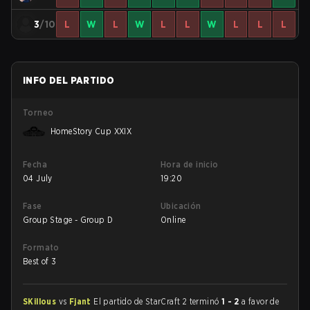
3
/10
L
W
L
W
L
L
W
L
L
L
INFO DEL PARTIDO
Torneo
HomeStory Cup XXIX
Fecha
Hora de inicio
04 July
19:20
Fase
Ubicación
Group Stage - Group D
Online
Formato
Best of 3
SKillous
vs
Fjant
El partido de StarCraft 2 terminó
1 - 2
a favor de