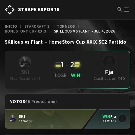
STRAFE ESPORTS
INICIO
|
STARCRAFT 2
|
TORNEOS
|
HOMESTORY CUP XXIX
|
SKILLOUS VS FJANT - JUL 4, 2026
SKillous
vs
Fjant
–
HomeStory Cup XXIX
SC2
Partido
1
-
2
Fja
SKi
LOSE
WIN
Clasificación #41
Clasificación #40
VOTOS
46 Predicciones
SKi
WIN
Fja
33 Votos
13 Votos