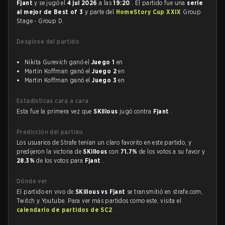
Fjant
y se jugó el
4 jul 2026
a las
19:20
. El partido fue una
serie
al mejor de Best of 3
y parte del
HomeStory Cup XXIX
Group
Stage - Group D.
Desglose del partido
Nikita Gurevich ganó el
Juego 1
en
Martin Koffman ganó el
Juego 2
en
Martin Koffman ganó el
Juego 3
en
Estadísticas cara a cara
Esta fue la primera vez que
SKillous
jugó contra
Fjant
.
Predicción del partido
Los usuarios de Strafe tenían un claro favorito en este partido, y
predijeron la victoria de
SKillous
con
71.7%
de los votos a su favor y
28.3%
de los votos para
Fjant
.
Dónde ver
El partido en vivo de
SKillous vs Fjant
se transmitió en strafe.com,
Twitch y Youtube. Para ver más partidos como este, visita el
calendario de partidos de SC2
.