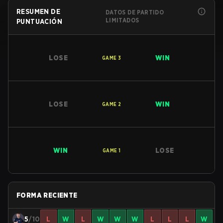
RESUMEN DE
DATOS DE PARTIDO
LIMITADOS
PUNTUACIÓN
LOSE
WIN
GAME
3
LOSE
WIN
GAME
2
WIN
LOSE
GAME
1
FORMA RECIENTE
5
/10
L
W
L
W
W
W
L
L
L
W