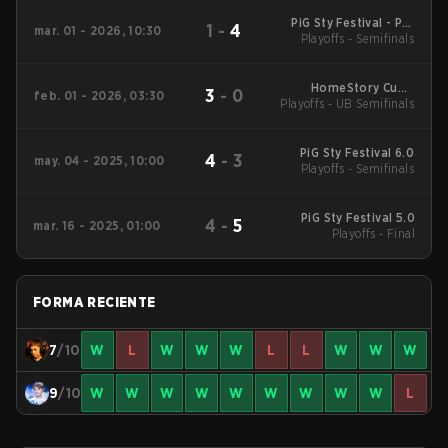
PiG Sty Festival - PiG
1
-
4
mar. 01 - 2026, 10:30
Sty Festival Season 7
Playoffs - Semifinals
2026
HomeStory Cup -
3
-
0
feb. 01 - 2026, 03:30
Playoffs - UB Semifinals
HomeStory Cup XXVIII
PiG Sty Festival 6.0
4
-
3
may. 04 - 2025, 10:00
Playoffs - Semifinals
PiG Sty Festival 5.0
4
-
5
mar. 16 - 2025, 01:00
Playoffs - Final
FORMA RECIENTE
7
/10
W
L
W
W
W
L
L
W
W
W
9
/10
W
W
W
W
W
W
W
W
W
L