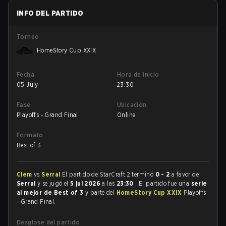
INFO DEL PARTIDO
Torneo
HomeStory Cup XXIX
Fecha
Hora de inicio
05 July
23:30
Fase
Ubicación
Playoffs - Grand Final
Online
Formato
Best of 3
Clem
vs
Serral
El partido de StarCraft 2 terminó
0 - 2
a favor de
Serral
y se jugó el
5 jul 2026
a las
23:30
. El partido fue una
serie
al mejor de Best of 3
y parte del
HomeStory Cup XXIX
Playoffs
- Grand Final.
Desglose del partido