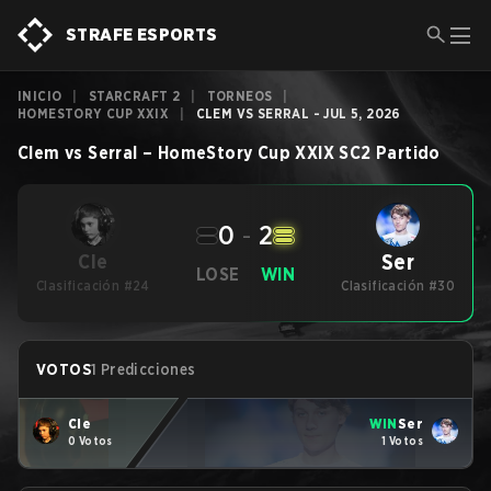
STRAFE ESPORTS
INICIO
|
STARCRAFT 2
|
TORNEOS
|
HOMESTORY CUP XXIX
|
CLEM VS SERRAL - JUL 5, 2026
Clem
vs
Serral
–
HomeStory Cup XXIX
SC2
Partido
0
-
2
Ser
Cle
LOSE
WIN
Clasificación #24
Clasificación #30
VOTOS
1 Predicciones
Cle
WIN
Ser
0 Votos
1 Votos