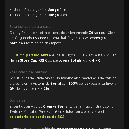
Joona Sotala ganó el
Juego 1
en
Joona Sotala ganó el
Juego 2
en
Estadísticas cara a cara
Clem y Serral se habían enfrentado anteriormente
39 veces
. Clem
había ganado
16 veces
, Serral había ganado
23 veces
y
0
partidos
terminaron en empate.
El último partido entre ellos
se jugó el 5 jul 2026 a las 21:45 en
HomeStory Cup XXIX
donde
Joona Sotala
ganó
4 - 0
.
Predicción del partido
Los usuarios de Strafe tenían un favorito abrumador en este partido,
y predijeron la victoria de
Serral
con
100%
de los votos a su favor y
0%
de los votos para
Clem
.
Dónde ver
El partido en vivo de
Clem vs Serral
se transmitió en strafe.com,
Twitch y Youtube. Para ver más partidos como este, visita el
calendario de partidos de SC2
.
Sigue el resto de la acción del
HomeStory Cup XXIX
, así como