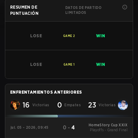
RESUMEN DE
DATOS DE PARTIDO
LIMITADOS
PUNTUACIÓN
LOSE
WIN
GAME
2
LOSE
WIN
GAME
1
ENFRENTAMIENTOS ANTERIORES
16
0
23
Victorias
Empates
Victorias
HomeStory Cup XXIX
0
-
4
jul. 05 - 2026, 09:45
Playoffs - Grand Final