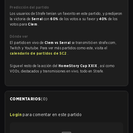
Predicción del partido
Los usuarios de Strafe tenían un favorito en este partido, y predijeron
la victoria de
Serral
con
60%
de los votos a su favor y
40%
de los
votos para
Clem
.
Dónde ver
El partido en vivo de
Clem vs Serral
se transmitió en strafe.com,
Twitch y Youtube. Para ver más partidos como este, visita el
calendario de partidos de SC2
.
Sigue el resto de la acción del
HomeStory Cup XXIX
, así como
VODs, destacados y transmisiones en vivo, todo en Strafe.
COMENTARIOS
(
0
)
Login
para comentar en este partido