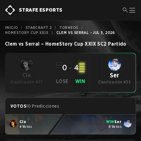
STRAFE ESPORTS
INICIO
|
STARCRAFT 2
|
TORNEOS
|
HOMESTORY CUP XXIX
|
CLEM VS SERRAL - JUL 5, 2026
Clem
vs
Serral
–
HomeStory Cup XXIX
SC2
Partido
0
-
4
Ser
Cle
LOSE
WIN
Clasificación #27
Clasificación #33
VOTOS
10 Predicciones
Cle
WIN
Ser
4 Votos
6 Votos