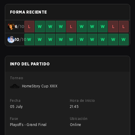
FORMA RECIENTE
6
/10
L
W
W
W
L
W
W
W
L
L
10
/10
W
W
W
W
W
W
W
W
W
W
INFO DEL PARTIDO
Torneo
HomeStory Cup XXIX
Fecha
Hora de inicio
05 July
21:45
Fase
Ubicación
Playoffs - Grand Final
Online