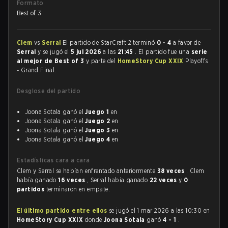
Formato
Best of 3
Clem
vs
Serral
El partido de StarCraft 2 terminó
0 - 4
a favor de
Serral
y se jugó el
5 jul 2026
a las
21:45
. El partido fue una
serie
al mejor de Best of 3
y parte del
HomeStory Cup XXIX
Playoffs
- Grand Final.
Desglose del partido
Joona Sotala ganó el
Juego 1
en
Joona Sotala ganó el
Juego 2
en
Joona Sotala ganó el
Juego 3
en
Joona Sotala ganó el
Juego 4
en
Estadísticas cara a cara
Clem y Serral se habían enfrentado anteriormente
38 veces
. Clem
había ganado
16 veces
, Serral había ganado
22 veces
y
0
partidos
terminaron en empate.
El último partido entre ellos
se jugó el 1 mar 2026 a las 10:30 en
HomeStory Cup XXIX
donde
Joona Sotala
ganó
4 - 1
.