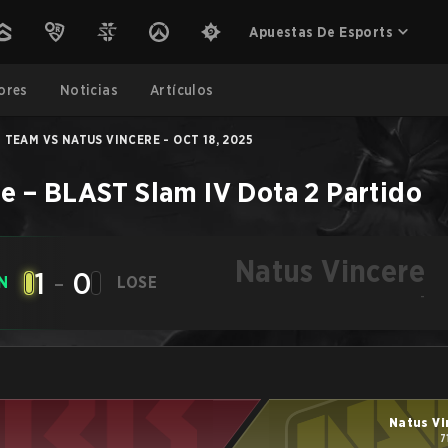
Apuestas De Esports
ores
Noticias
Artículos
TEAM VS NATUS VINCERE - OCT 18, 2025
re
–
BLAST Slam IV
Dota 2
Partido
Natus Vincere
1
-
0
N
LOSE
-
Natus Vi
7