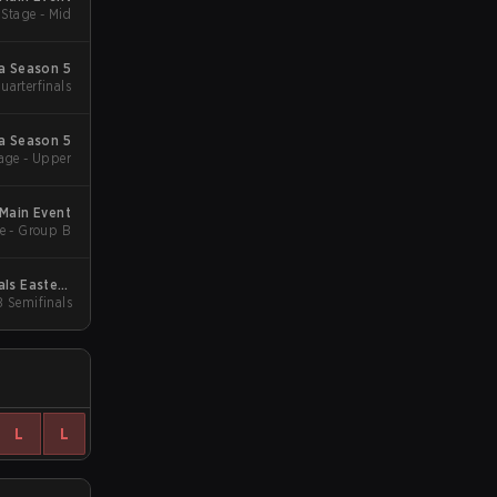
Stage - Mid
a Season 5
uarterfinals
a Season 5
age - Upper
Main Event
e - Group B
ls Eastern
B Semifinals
Europe
L
L