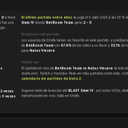
- 0
a favor
El último partido entre ellos
se jugó el 5 sept 2025 a las 10:15 
o fue una
Slam IV
donde
BetBoom Team
ganó
2 - 0
.
ge -
Predicción del partido
Los usuarios de Strafe tenían un favorito en este partido, y predijeron la victoria
de
BetBoom Team
con
67.9%
de los votos a su favor y
32.1%
de l
para
Natus Vincere
.
Dónde ver
es
.
El partido en vivo de
BetBoom Team vs Natus Vincere
se transm
strafe.com, Twitch y Youtube. Para ver más partidos como este, visit
calendario de partidos de Dota 2
.
Sigue el resto de la acción del
BLAST Slam IV
, así como VODs, destacados y
12 veces
.
transmisiones en vivo, todo en Strafe.
do
3 veces