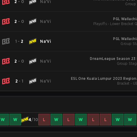
2
-
0
Na'Vi
Group 
PGL Wallachi
2
-
0
Na'Vi
Playoffs - Lower Bracket Q
PGL Wallachi
1
-
2
Na'Vi
Group St
DreamLeague Season 23 
2
-
0
Na'Vi
Group Stag
ESL One Kuala Lumpur 2023 Regiona
2
-
1
Na'Vi
Bracket - U
W
W
4
/10
L
W
L
W
L
L
W
W