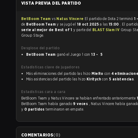
VISTA PREVIA DEL PARTIDO
BetBoom Team
vs
Natus Vincere
El partido de Dota 2 terminó
1 
de
BetBoom Team
y se jugó el
18 oct 2025
a las
15:00
. El partid
serie al mejor de Best of 1
y parte del
BLAST Slam IV
Group Sta
Group Stage.
Desglose del partido
BetBoom Team
ganó el Juego 1 con
13 - 5
Estadísticas clave de jugadores
Más eliminaciones del partido las hizo
MieRo
con
4 eliminacion
Más asistencias del partido las hizo
Kiritych
con
5 asistencias
.
Estadísticas cara a cara
BetBoom Team y Natus Vincere se habían enfrentado anteriormente
BetBoom Team había ganado
9 veces
, Natus Vincere había gana
y
0 partidos
terminaron en empate.
COMENTARIOS
(
0
)