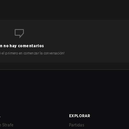
n no hay comentarios
 sé el primero en comenzar la conversación!
A
EXPLORAR
 Strafe
Partidas