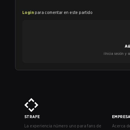
Login
para comentar en este partido
Aú
¡Inicia sesión y
STRAFE
EMPRES
La experiencia número uno para fans de
Acerca de