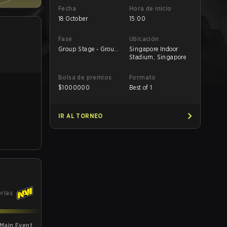
Fecha
Hora de inicio
18 October
15:00
Fase
Ubicación
Group Stage - Group
Singapore Indoor
Stage
Stadium, Singapore
Bolsa de premios
Formato
$
1000000
Best of 1
IR AL TORNEO
orias
 Main Event