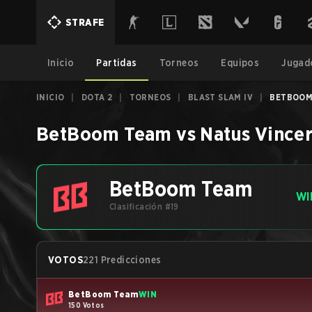
STRAFE
Inicio
Partidas
Torneos
Equipos
Jugad
INICIO
|
DOTA 2
|
TORNEOS
|
BLAST SLAM IV
|
BETBOOM 
BetBoom Team
vs
Natus Vince
BetBoom Team
WI
Clasificación #19
VOTOS
221 Predicciones
BetBoom Team
WIN
150 Votos