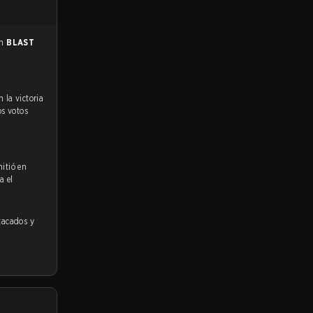
en
BLAST
os votos
itió en
a el