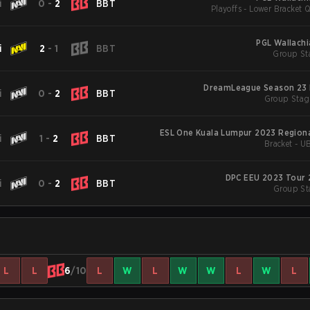
i
0
-
2
BBT
Playoffs - Lower Bracket Q
PGL Wallachi
i
2
-
1
BBT
Group St
DreamLeague Season 23 
i
0
-
2
BBT
Group Stag
ESL One Kuala Lumpur 2023 Regiona
i
1
-
2
BBT
Bracket - U
DPC EEU 2023 Tour 2:
i
0
-
2
BBT
L
L
6
/10
L
W
L
W
W
L
W
L