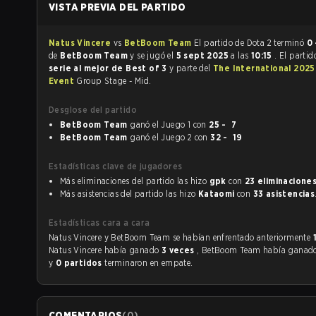
VISTA PREVIA DEL PARTIDO
Natus Vincere
vs
BetBoom Team
El partido de Dota 2 terminó
0 
de
BetBoom Team
y se jugó el
5 sept 2025
a las
10:15
. El partid
serie al mejor de Best of 3
y parte del
The International 2025
Event
Group Stage - Mid.
Desglose del partido
BetBoom Team
ganó el Juego 1 con
25 - 7
BetBoom Team
ganó el Juego 2 con
32 - 19
Estadísticas clave de jugadores
Más eliminaciones del partido las hizo
gpk
con
23 eliminacione
Más asistencias del partido las hizo
Kataomi
con
33 asistencias
Estadísticas cara a cara
Natus Vincere y BetBoom Team se habían enfrentado anteriormente
Natus Vincere había ganado
3 veces
, BetBoom Team había ganad
y
0 partidos
terminaron en empate.
COMENTARIOS
(
0
)