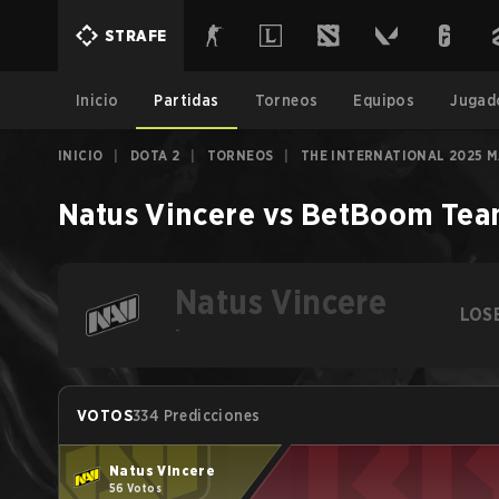
STRAFE
Inicio
Partidas
Torneos
Equipos
Jugad
INICIO
|
DOTA 2
|
TORNEOS
|
THE INTERNATIONAL 2025 M
Natus Vincere
vs
BetBoom Te
Natus Vincere
LOS
-
VOTOS
334 Predicciones
Natus Vincere
56 Votos