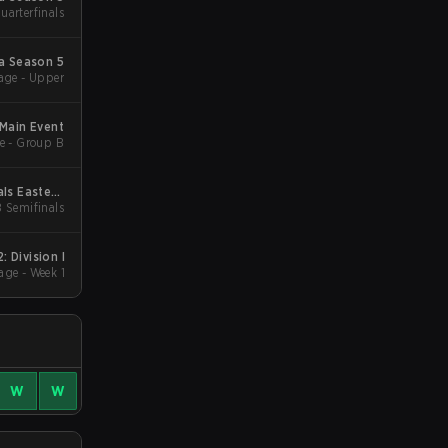
uarterfinals
a Season 5
age - Upper
Main Event
e - Group B
ls Eastern
B Semifinals
Europe
 Division I
Group Stage - Week 1
W
W