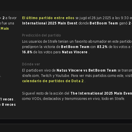
- 2
a favor
El último partido entre ellos
se jugó el 28 jun 2025 a las 9:30 
o fue una
International 2025 Main Event
donde
BetBoom Team
ganó
2
 Main
Predicción del partido
Los usuarios de Strafe tenían un favorito abrumador en este partido, y
predijeron la victoria de
BetBoom Team
con
83.2%
de los votos a 
16.8%
de los votos para
Natus Vincere
.
Dónde ver
El partido en vivo de
Natus Vincere vs BetBoom Team
se transm
s
.
strafe.com, Twitch y Youtube. Para ver más partidos como este, visit
.
calendario de partidos de Dota 2
.
Sigue el resto de la acción del
The International 2025 Main Eve
como VODs, destacados y transmisiones en vivo, todo en Strafe.
11 veces
.
o
8 veces