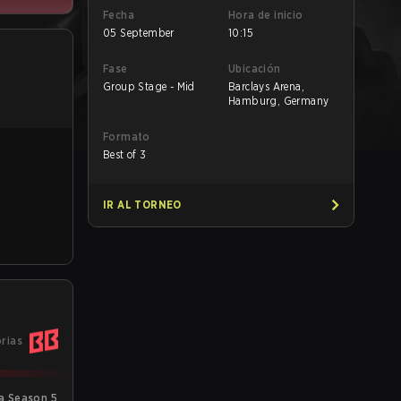
Fecha
Hora de inicio
05 September
10:15
Fase
Ubicación
Group Stage - Mid
Barclays Arena,
Hamburg, Germany
Formato
Best of 3
IR AL TORNEO
orias
a Season 5