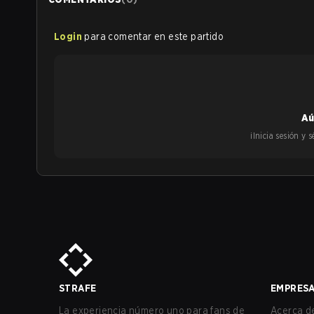
Login
para comentar en este partido
Aú
¡Inicia sesión y
STRAFE
EMPRES
La experiencia número uno para fans de
Acerca de