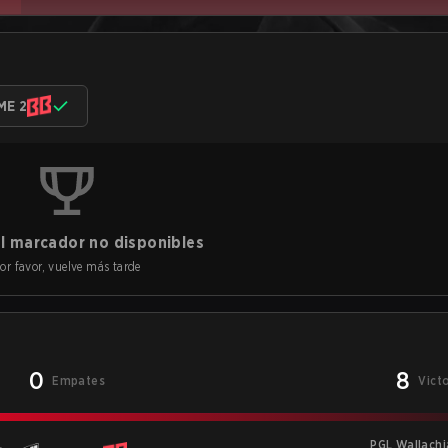
ME 2
l marcador no disponibles
or favor, vuelve más tarde
0
8
Empates
Vict
PGL Wallachi