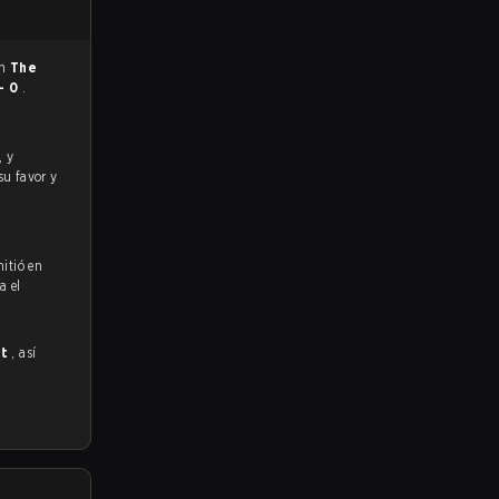
en
The
 - 0
.
su favor y
itió en
a el
nt
, así