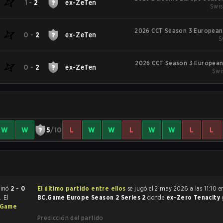
1
-
2
ex-ZeTen
Swis
2026 CCT Season 3 European 
0
-
2
ex-ZeTen
S
2026 CCT Season 3 European 
0
-
2
ex-ZeTen
Swi
W
W
5
/10
L
W
W
L
W
W
L
L
CS:GO terminó
2 - 0
El último partido entre ellos
se jugó el 2 may 2026 a las 11:10 
0
. El
BC.Game Europe Season 2 Series 2
donde
ex-Zero Tenacity
.Game
Predicción del partido