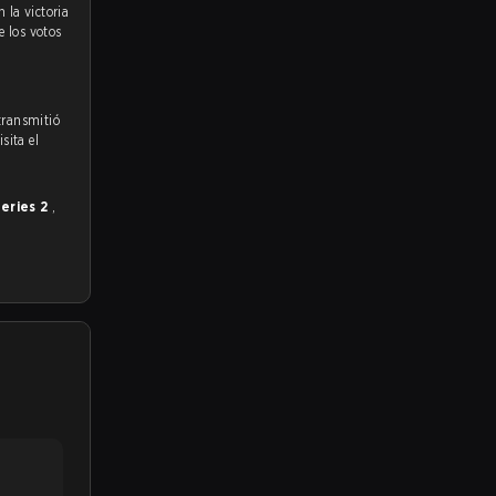
e los votos
transmitió
sita el
eries 2
,