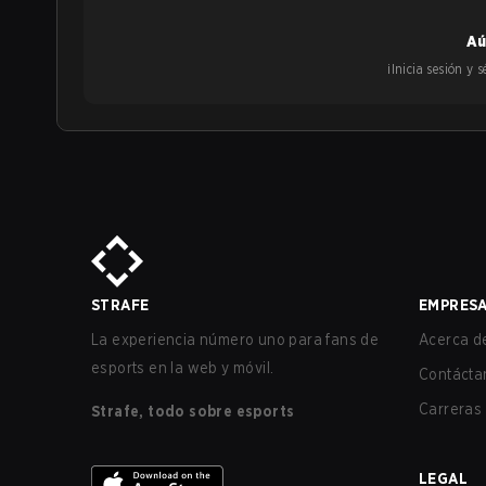
Aú
¡Inicia sesión y
STRAFE
EMPRES
La experiencia número uno para fans de
Acerca de
esports en la web y móvil.
Contácta
Carreras
Strafe, todo sobre esports
LEGAL