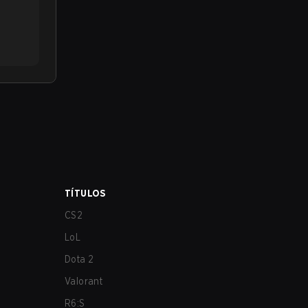
TÍTULOS
CS2
LoL
Dota 2
Valorant
R6:S