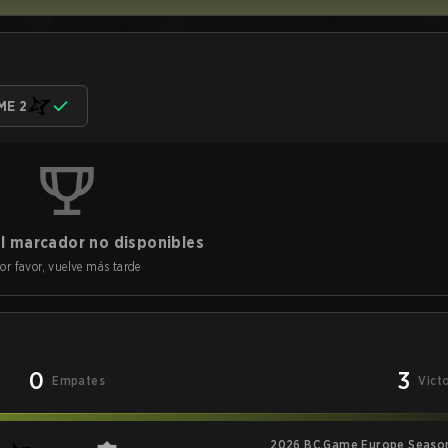
ME 2
l marcador no disponibles
or favor, vuelve más tarde
0
3
Empates
Vict
2026 BC.Game Europe Season 