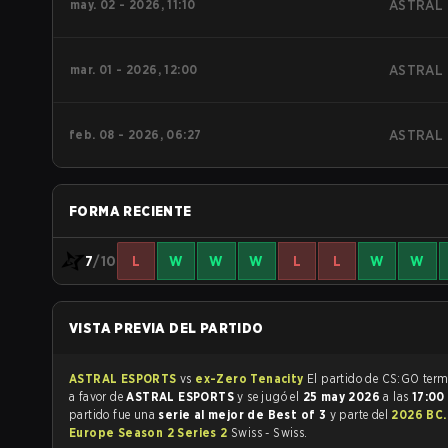
may. 02 - 2026, 11:10
ASTRAL
mar. 01 - 2026, 12:00
ASTRAL
feb. 08 - 2026, 06:27
ASTRAL
FORMA RECIENTE
7
/10
L
W
W
W
L
L
W
W
VISTA PREVIA DEL PARTIDO
ASTRAL ESPORTS
vs
ex-Zero Tenacity
El partido de 
a favor de
ASTRAL ESPORTS
y se jugó el
25 may 2026
a las
17:0
partido fue una
serie al mejor de Best of 3
y parte del
2026 BC
Europe Season 2 Series 2
Swiss - Swiss.