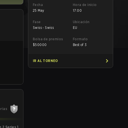
Fecha
Hora de inicio
25 May
17:00
Fase
Ubicación
Swiss - Swiss
EU
Bolsa de premios
Formato
$
50000
Best of 3
IR AL TORNEO
orias
2 Series 1