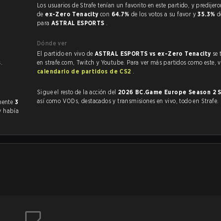
Los usuarios de Strafe tenían un favorito en este partido, y predijeron la victoria
de
ex-Zero Tenacity
con
64.7%
de los votos a su favor y
35.3%
d
para
ASTRAL ESPORTS
.
Dónde ver
El partido en vivo de
ASTRAL ESPORTS vs ex-Zero Tenacity
se 
s
.
en strafe.com, Twitch y Youtube. Para ver más partidos como este, vi
calendario de partidos de CS2
.
Sigue el resto de la acción del
2026 BC.Game Europe Season 2 S
así como VODs, destacados y transmisiones en vivo, todo en Strafe.
o anteriormente
3
ty había