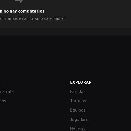
n no hay comentarios
 sé el primero en comenzar la conversación!
A
EXPLORAR
 Strafe
Partidas
nos
Torneos
Equipos
Jugadores
Noticias