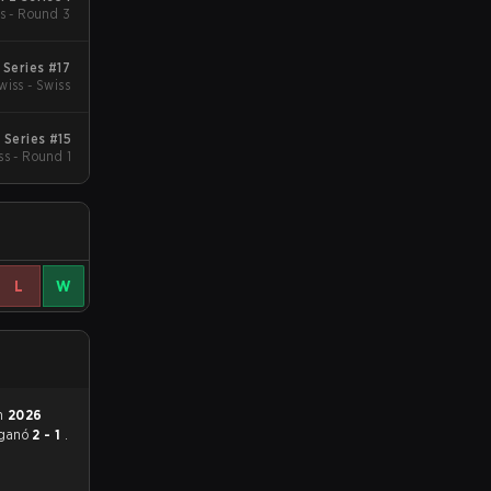
s - Round 3
Series #17
wiss - Swiss
Series #15
ss - Round 1
L
W
en
2026
ganó
2 - 1
.