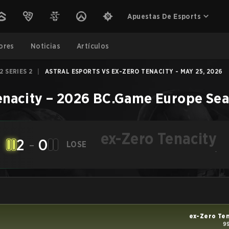
Apuestas De Esports
ores
Noticias
Artículos
 SERIES 2
|
ASTRAL ESPORTS VS EX-ZERO TENACITY - MAY 25, 2026
enacity
–
2026 BC.Game Europe Seas
ex-Zero Tenacity
2
-
0
LOSE
-
ex-Zero Te
99