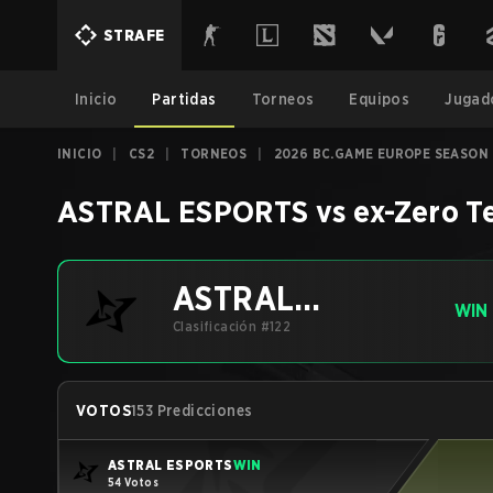
STRAFE
Inicio
Partidas
Torneos
Equipos
Jugad
INICIO
|
CS2
|
TORNEOS
|
2026 BC.GAME EUROPE SEASON 2
ASTRAL ESPORTS
vs
ex-Zero T
ASTRAL
WIN
ESPORTS
Clasificación #122
VOTOS
153 Predicciones
ASTRAL ESPORTS
WIN
54 Votos