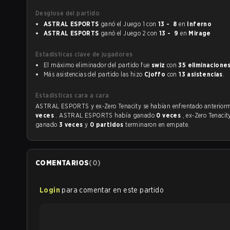
Desglose del partido
ASTRAL ESPORTS
ganó el Juego 1 con
13 - 8
en
Inferno
ASTRAL ESPORTS
ganó el Juego 2 con
13 - 9
en
Mirage
Estadísticas clave de jugadores
El máximo eliminador del partido fue
swiz
con
35 eliminacione
Más asistencias del partido las hizo
Cjoffo
con
13 asistencias
.
Estadísticas cara a cara
ASTRAL ESPORTS y ex-Zero Tenacity se habían enfrentad
veces
. ASTRAL ESPORTS había ganado
0 veces
, ex-Zero Tenaci
ganado
3 veces
y
0 partidos
terminaron en empate.
COMENTARIOS
(
0
)
Login
para comentar en este partido