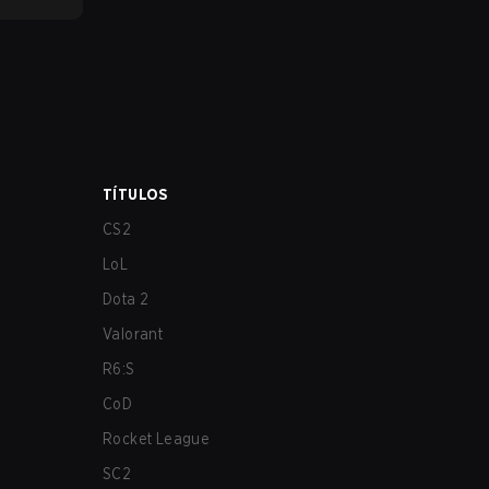
TÍTULOS
CS2
LoL
Dota 2
Valorant
R6:S
CoD
Rocket League
SC2