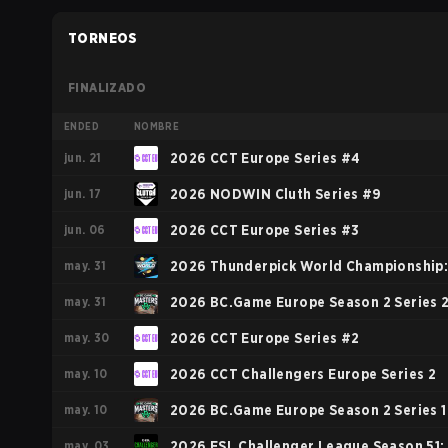
TORNEOS
FINALIZADO
ENDED
NOMBRE
jun. 21
2026 CCT Europe Series #4
jun. 17
2026 NODWIN Cluth Series #9
jun. 06
2026 CCT Europe Series #3
may. 31
2026 Thunderpick World Championship
may. 31
European Series #1
2026 BC.Game Europe Season 2 Series 
may. 30
2026 CCT Europe Series #2
may. 10
2026 CCT Challengers Europe Series 2
may. 10
2026 BC.Game Europe Season 2 Series 1
may. 03
2026 ESL Challenger League Season 51: