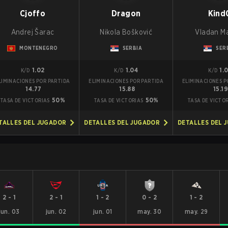
Cjoffo
Dragon
Kind
Andrej Šarac
Nikola Bošković
Vladan M
MONTENEGRO
SERBIA
SER
1.02
1.04
1.
K/D
K/D
K/D
LIMINACIONES POR PARTIDA
ELIMINACIONES POR PARTIDA
ELIMINACIONES P
14.77
15.88
15.1
50%
50%
TASA DE VICTORIAS
TASA DE VICTORIAS
TASA DE VICTO
TALLES DEL JUGADOR
DETALLES DEL JUGADOR
DETALLES DEL 
2
-
1
2
-
1
1
-
2
0
-
2
1
-
2
jun. 03
jun. 02
jun. 01
may. 30
may. 29