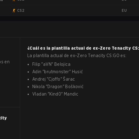
EU
CS2
¿Cuál es la plantilla actual de
ex-Zero Tenacity
CS
La plantilla actual de
ex-Zero Tenacity
CS:GO
es:
os en
Filip
"
aVN
"
Belojica
Adin
"
brutmonster
"
Husić
Andrej
"
Cjoffo
"
Šarac
Nikola
"
Dragon
"
Bošković
Vladan
"
Kind0
"
Mandic
ity
.