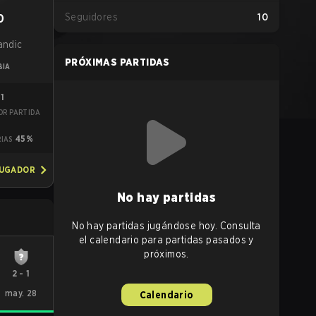
Seguidores
10
0
andic
PRÓXIMAS PARTIDAS
BIA
01
OR PARTIDA
9
45%
RIAS
JUGADOR
No hay partidas
No hay partidas jugándose hoy. Consulta
el calendario para partidas pasados y
próximos.
2
-
1
may. 28
Calendario