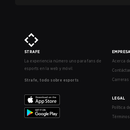
STRAFE
EMPRES
La experiencia número uno para fans de
Acerca de
esports en la web y móvil.
Contácta
Carreras
Strafe, todo sobre esports
LEGAL
Política 
Términos 