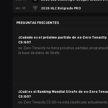
abr. 05
Europe - Cup #4
2026 HLC Belgrade PRO
PREGUNTAS FRECUENTES
¿Cuándo es el próximo partido de
ex-Zero Tenacity
CS:GO
?
ex-Zero Tenacity no tiene próximos partidas programad
la base de datos de Strafe.
¿Cuál es el Ranking Mundial Strafe de
ex-Zero Tenac
CS:GO
?
ex-Zero Tenacity CS:GO no está clasificado actualmente