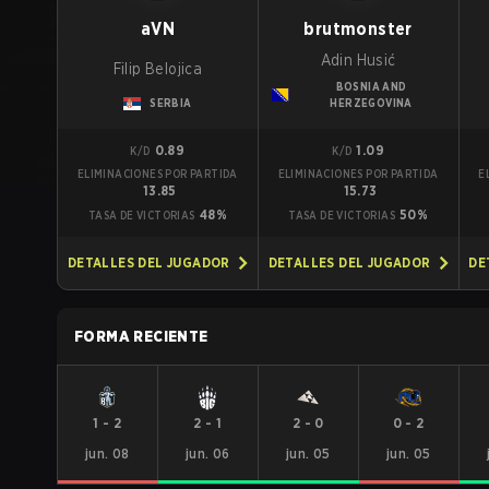
aVN
brutmonster
Adin Husić
Filip Belojica
BOSNIA AND
SERBIA
HERZEGOVINA
0.89
1.09
K/D
K/D
ELIMINACIONES POR PARTIDA
ELIMINACIONES POR PARTIDA
E
13.85
15.73
48%
50%
TASA DE VICTORIAS
TASA DE VICTORIAS
DETALLES DEL JUGADOR
DETALLES DEL JUGADOR
DE
FORMA RECIENTE
1
-
2
2
-
1
2
-
0
0
-
2
jun. 08
jun. 06
jun. 05
jun. 05