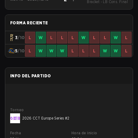
Bracket - LB Cons. Final
Challenger
Championship #2
FORMA RECIENTE
3
/10
L
W
L
L
L
W
L
L
W
L
5
/10
L
W
W
W
L
L
L
W
W
L
INFO DEL PARTIDO
Torneo
2026 CCT Europe Series #2
Fecha
Hora de inicio