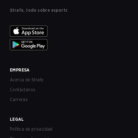
Strafe, todo sobre esports
EMPRESA
Acerca de Strafe
Contáctanos
Carreras
LEGAL
Política de privacidad