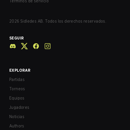
Términos de servicio
2026
Sidledes AB. Todos los derechos reservados.
SEGUIR
EXPLORAR
Partidas
Torneos
Equipos
Jugadores
Noticias
Authors