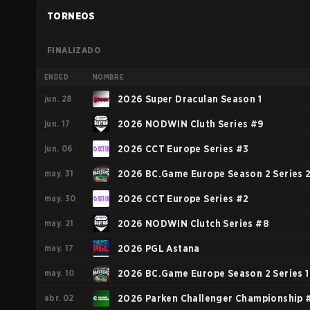
TORNEOS
FINALIZADO
ENDED
NOMBRE
jun. 28
2026 Super Draculan Season 1
jun. 17
2026 NODWIN Cluth Series #9
jun. 06
2026 CCT Europe Series #3
may. 31
2026 BC.Game Europe Season 2 Series 
may. 30
2026 CCT Europe Series #2
may. 21
2026 NODWIN Clutch Series #8
may. 17
2026 PGL Astana
may. 10
2026 BC.Game Europe Season 2 Series 1
abr. 02
2026 Parken Challenger Championship 