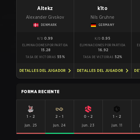
Altekz
k1to
Alexander Givskov
Nils Gruhne
DENMARK
GERMANY
0.99
0.95
K/D
K/D
ELIMINACIONES POR PARTIDA
ELIMINACIONES POR PARTIDA
E
15.28
16.92
55%
52%
TASA DE VICTORIAS
TASA DE VICTORIAS
DETALLES DEL JUGADOR
DETALLES DEL JUGADOR
DE
FORMA RECIENTE
1
-
2
2
-
1
0
-
2
1
-
2
jun. 25
jun. 24
jun. 23
jun. 11