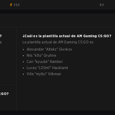
EU
CS2
?
¿Cuál es la plantilla actual de
AM Gaming
CS:GO
?
a
La plantilla actual de
AM Gaming
CS:GO
es:
Alexander
"
Altekz
"
Givskov
Nils
"
k1to
"
Gruhne
Can
"
kyuubii
"
Kamber
Lucas
"
L00m1
"
Haukland
Ville
"
myltsi
"
Vilkman
:GO
?