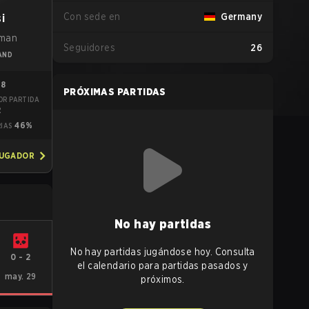
Con sede en
Germany
i
kman
Seguidores
26
AND
98
PRÓXIMAS PARTIDAS
OR PARTIDA
2
46%
RIAS
JUGADOR
No hay partidas
No hay partidas jugándose hoy. Consulta
0
-
2
el calendario para partidas pasados y
may. 29
próximos.