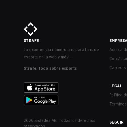
STRAFE
EMPRES
La experiencia número uno para fans de
Acerca de
esports en la web y móvil.
Contácta
Carreras
Strafe, todo sobre esports
LEGAL
Política 
Términos 
2026
Sidledes AB. Todos los derechos
SEGUIR
reservados.