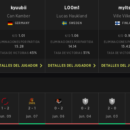
kyuubii
L00m1
mylts
Can Kamber
Lucas Haukland
Ville Vil
GERMANY
SWEDEN
FINL
1.01
1.06
0.
K/D
K/D
K/D
LIMINACIONES POR PARTIDA
ELIMINACIONES POR PARTIDA
ELIMINACIONES P
15.28
14.14
15.4
45%
51%
TASA DE VICTORIAS
TASA DE VICTORIAS
TASA DE VICTO
TALLES DEL JUGADOR
DETALLES DEL JUGADOR
DETALLES DEL 
1
-
2
2
-
1
0
-
2
0
-
2
2
-
0
jun. 09
jun. 07
jun. 06
jun. 04
jun. 03