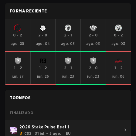
FORMA RECIENTE
0
-
2
2
-
0
2
-
1
2
-
0
0
-
2
ago. 05
ago. 04
ago. 03
ago. 03
ago. 03
1
-
2
1
-
2
2
-
1
2
-
0
1
-
2
jun. 27
jun. 26
jun. 23
jun. 23
jun. 06
TORNEOS
FINALIZADO
2026 Stake Pulse Beat I
CS2
31 jul. – 5 ago.
EU