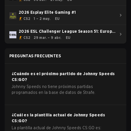
2026 Esplay Elite Gaming #1
CS2
1 – 2 may.
EU
2026 ESL Challenger League Season 51: Europe
- Cup #3
CS2
29 mar. – 9 abr.
EU
PREGUNTAS FRECUENTES
¿Cuándo es el próximo partido de
Johnny Speeds
CS:GO
?
Johnny Speeds no tiene próximos partidas
programados en la base de datos de Strafe.
¿Cuál es la plantilla actual de
Johnny Speeds
CS:GO
?
La plantilla actual de
Johnny Speeds
CS:GO
es: