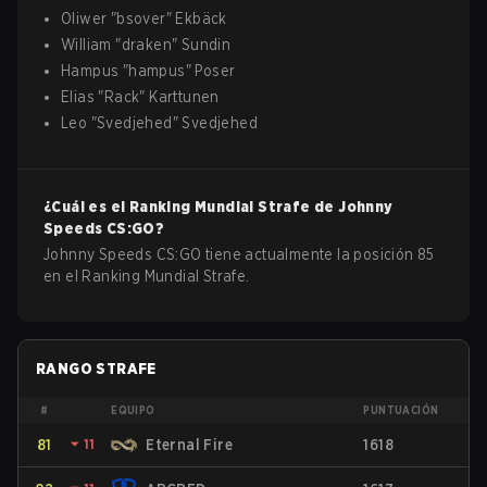
Oliwer
"
bsover
"
Ekbäck
William
"
draken
"
Sundin
Hampus
"
hampus
"
Poser
Elias
"
Rack
"
Karttunen
Leo
"
Svedjehed
"
Svedjehed
¿Cuál es el Ranking Mundial Strafe de
Johnny
Speeds
CS:GO
?
Johnny Speeds CS:GO tiene actualmente la posición 85
en el Ranking Mundial Strafe.
RANGO STRAFE
#
EQUIPO
PUNTUACIÓN
81
⏷
11
Eternal Fire
1618