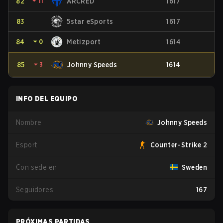
82
⏷
11
ARCRED
1617
83
5star eSports
1617
84
⏷
0
Metizport
1614
85
⏷
3
Johnny Speeds
1614
INFO DEL EQUIPO
Nombre
Johnny Speeds
Esport
Counter-Strike 2
Con sede en
Sweden
Seguidores
167
PRÓXIMAS PARTIDAS