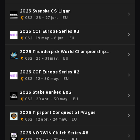
2026 Svenska CS-Ligan
CS2
26 – 27 jun.
EU
2026 CCT Europe Series #3
CS2
19 may. – 6 jun.
EU
2026 Thunderpick World Championship:
European Series #1
CS2
23 – 31 may.
EU
2026 CCT Europe Series #2
CS2
12 – 30 may.
EU
2026 Stake Ranked Ep 2
CS2
29 abr. – 30 may.
EU
2026 Tipsport Conquest of Prague
CS2
12 abr. – 24 may.
EU
2026 NODWIN Clutch Series #8
CS2
30 abr. – 21 may.
EU