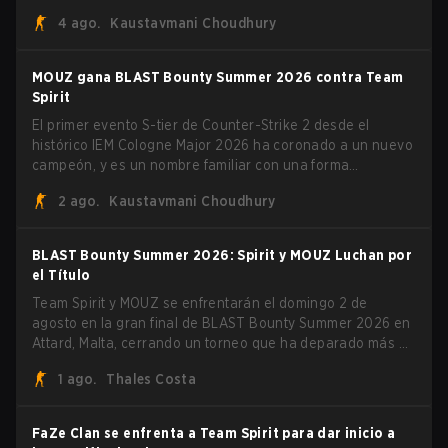
BLAST Open Porto y PGL Masters Bucharest. El riflero
4 ago.
Kaustavmani Choudhury
lituano dio la noticia él mismo en stream, bromeando:
"Finalmente no tengo que ocultar el hecho de que puedo
jugar con ZywOo, ropz, mezii, apEX, flameZ, MrBaldGuy",
MOUZ gana BLAST Bounty Summer 2026 contra Team
burlándose del head coach de Vitality Rémy "XTQZZZ"
Spirit
Quoniam en el proceso.
El primer evento S-tier de Counter-Strike 2 desde el
histórico IEM Cologne Major 2026 ha coronado a un nuevo
campeón, y es un nombre familiar con una forma
desconocida. MOUZ, recién salido de movimientos en el
2 ago.
Kaustavmani Choudhury
roster y cambios de roles, arrolló a Team Spirit en una
serie dominante 3-1 para levantar el trofeo BLAST Bounty
Summer 2026.
BLAST Bounty Summer 2026: Spirit y MOUZ Luchan por
el Título
Team Spirit y MOUZ se enfrentarán el domingo 2 de
agosto en la gran final de BLAST Bounty Summer 2026 en
Attard, Malta, cerrando un torneo que ha deparado más de
una sorpresa a lo largo del camino.
1 ago.
Thales Costa
FaZe Clan se enfrenta a Team Spirit para dar inicio a