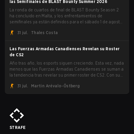
las Semifinales de BLAST Bounty Summer 2026
La ronda de cuartos de final de BLAST Bounty Season 2
ha concluido en Malta, y los enfrentamientos de
semifinales ya están definidos para el sábado 1 de agosto.
FaZe Clan, Team Spirit, Astralis y MOUZ son los cuatro
31 jul.
Thales Costa
sobrevivientes que aún luchan por el trofeo, mientras que
paiN Gaming se convirtió en el último equipo eliminado de
la llave.
Las Fuerzas Armadas Canadienses Revelan su Roster
de CS2
Año tras año, los esports siguen creciendo. Esta vez, nada
menos que las Fuerzas Armadas Canadienses se suman a
la tendencia tras revelar su primer roster de CS2. Con su
roster flameante revelado, Canadian Armed Forces se
31 jul.
Martin Arévalo-Östberg
unirá ahora a una competencia de CS para personal
militar destinada a expandir el alcance de los esports.
STRAFE