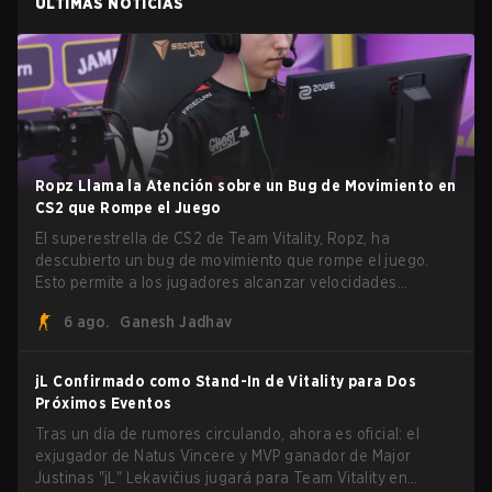
ÚLTIMAS NOTICIAS
Ropz Llama la Atención sobre un Bug de Movimiento en
CS2 que Rompe el Juego
El superestrella de CS2 de Team Vitality, Ropz, ha
descubierto un bug de movimiento que rompe el juego.
Esto permite a los jugadores alcanzar velocidades
extremas explotando el sistema subtick.
6 ago.
Ganesh Jadhav
jL Confirmado como Stand-In de Vitality para Dos
Próximos Eventos
Tras un día de rumores circulando, ahora es oficial: el
exjugador de Natus Vincere y MVP ganador de Major
Justinas "jL" Lekavičius jugará para Team Vitality en