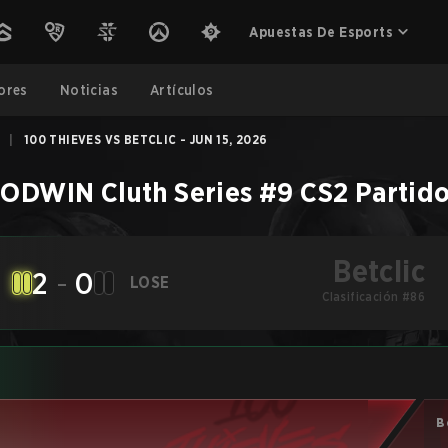
Apuestas De Esports
ores
Noticias
Artículos
|
100 THIEVES VS BETCLIC - JUN 15, 2026
ODWIN Cluth Series #9
CS2
Partid
Betclic
2
-
0
LOSE
Clasificación #86
B