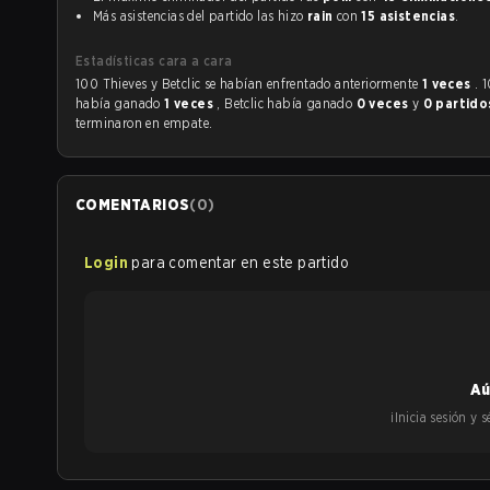
Más asistencias del partido las hizo
rain
con
15 asistencias
.
Estadísticas cara a cara
100 Thieves y Betclic se habían enfrentado anteriormente
1 veces
. 
había ganado
1 veces
, Betclic había ganado
0 veces
y
0 partido
terminaron en empate.
COMENTARIOS
(
0
)
Login
para comentar en este partido
Aú
¡Inicia sesión y