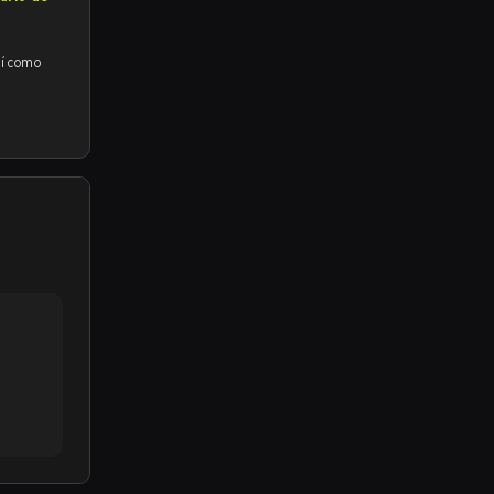
sí como