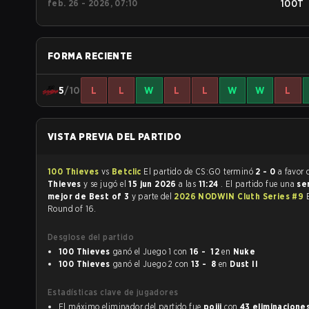
feb. 26 - 2026, 07:10
100T
FORMA RECIENTE
5
/10
L
L
W
L
L
W
W
L
VISTA PREVIA DEL PARTIDO
100 Thieves
vs
Betclic
El partido de CS:GO terminó
2 - 0
a favor
Thieves
y se jugó el
15 jun 2026
a las
11:24
. El partido fue una
ser
mejor de Best of 3
y parte del
2026 NODWIN Cluth Series #9
Round of 16.
Desglose del partido
100 Thieves
ganó el Juego 1 con
16 - 12
en
Nuke
100 Thieves
ganó el Juego 2 con
13 - 8
en
Dust II
Estadísticas clave de jugadores
El máximo eliminador del partido fue
poiii
con
43 eliminacione