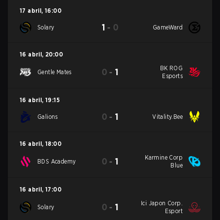
17 abril
,
16:00
1
-
0
Solary
GameWard
16 abril
,
20:00
BK ROG
0
-
1
Gentle Mates
Esports
16 abril
,
19:15
0
-
1
Galions
Vitality.Bee
16 abril
,
18:00
Karmine Corp
0
-
1
BDS Academy
Blue
16 abril
,
17:00
Ici Japon Corp.
0
-
1
Solary
Esport