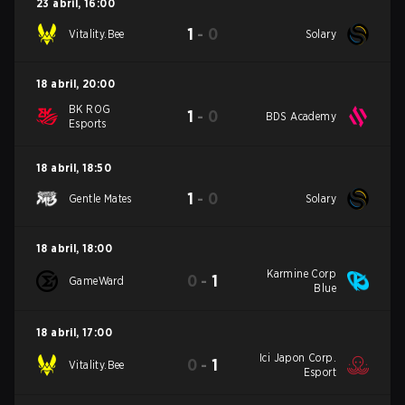
23 abril
,
16:00
1
-
0
Vitality.Bee
Solary
18 abril
,
20:00
BK ROG
1
-
0
BDS Academy
Esports
18 abril
,
18:50
1
-
0
Gentle Mates
Solary
18 abril
,
18:00
Karmine Corp
0
-
1
GameWard
Blue
18 abril
,
17:00
Ici Japon Corp.
0
-
1
Vitality.Bee
Esport