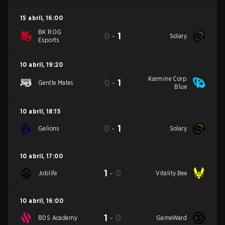
15 abril
,
16:00
BK ROG
0
-
1
Solary
Esports
10 abril
,
19:20
Karmine Corp
0
-
1
Gentle Mates
Blue
10 abril
,
18:15
0
-
1
Galions
Solary
10 abril
,
17:00
1
-
0
Joblife
Vitality.Bee
10 abril
,
16:00
1
-
0
BDS Academy
GameWard