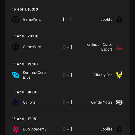
16 abril
,
16:00
1
-
0
GameWard
Joblife
15 abril
,
20:00
Ici Japon Corp.
0
-
1
GameWard
Esport
15 abril
,
19:00
Karmine Corp
0
-
1
Vitality.Bee
Blue
15 abril
,
18:00
0
-
1
Galions
Gentle Mates
15 abril
,
17:15
0
-
1
BDS Academy
Joblife