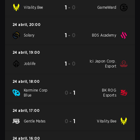
1
-
0
Vitality.Bee
GameWard
24 abril
,
20:00
1
-
0
Solary
BDS Academy
24 abril
,
19:00
Ici Japon Corp.
1
-
0
Joblife
Esport
24 abril
,
18:00
Karmine Corp
BK ROG
0
-
1
Blue
Esports
24 abril
,
17:00
0
-
1
Gentle Mates
Vitality.Bee
24 abril
,
16:00