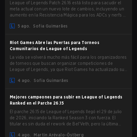
League of Legends Patch 26.16 está listo para sacudir el
meta actual con un nuevo lote de cambios, incluyendo un
aumento en la Resistencia Mágica para los ADCs y nerfs a
Camille que podrían afectar su presencia como support.
5 ago.
Sofia Guimarães
Riot Games Abre las Puertas para Torneos
Comunitarios de League of Legends
La vida se volverá mucho más fácil para los organizadores
de torneos que buscan organizar competiciones de
League of Legends, ya que Riot Games ha actualizado sus
Directrices de Competiciones Comunitarias. Los cambios
4 ago.
Sofia Guimarães
eliminan varias restricciones obsoletas.
Mejores campeones para subir en League of Legends
Ranked en el Parche 26.15
El parche 26.15 de League of Legends llegó el 29 de julio
de 2026, iniciando la Ranked Season 3 con fuerza. El
titular es sin duda el rework de Bel'Veth, pero la última
actualización también trajo algunos cambios muy
4 ago.
Martin Arévalo-Östberg
necesarios a picks que estaban overperforming. Con un