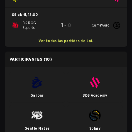
09 abril
,
15:00
BK ROG
1
-
0
GameWard
Esports
Ver todas las partidas de LoL
PARTICIPANTES
(10)
Galions
BDS Academy
Gentle Mates
Solary