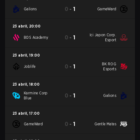
0
-
1
Galions
GameWard
23 abril
,
20:00
Ici Japon Corp.
0
-
1
BDS Academy
Esport
23 abril
,
19:00
BK ROG
0
-
1
Joblife
Esports
23 abril
,
18:00
Karmine Corp
0
-
1
Galions
Blue
23 abril
,
17:00
0
-
1
GameWard
Gentle Mates