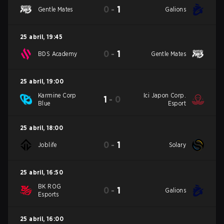
0
-
1
Gentle Mates
Galions
25 abril
,
19:45
0
-
1
BDS Academy
Gentle Mates
25 abril
,
19:00
Karmine Corp
Ici Japon Corp.
1
-
0
Blue
Esport
25 abril
,
18:00
0
-
1
Joblife
Solary
25 abril
,
16:50
BK ROG
0
-
1
Galions
Esports
25 abril
,
16:00