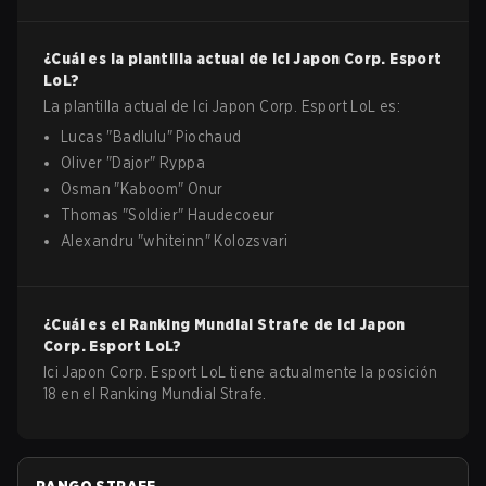
¿Cuál es la plantilla actual de
Ici Japon Corp. Esport
LoL
?
La plantilla actual de
Ici Japon Corp. Esport
LoL
es:
Lucas
"
Badlulu
"
Piochaud
Oliver
"
Dajor
"
Ryppa
Osman
"
Kaboom
"
Onur
Thomas
"
Soldier
"
Haudecoeur
Alexandru
"
whiteinn
"
Kolozsvari
¿Cuál es el Ranking Mundial Strafe de
Ici Japon
Corp. Esport
LoL
?
Ici Japon Corp. Esport LoL tiene actualmente la posición
18 en el Ranking Mundial Strafe.