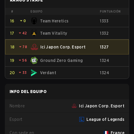
RANGO STRAFE
#
EQUIPO
PUNTUACIÓN
16
⏷
0
Team Heretics
1333
17
⏷
42
Team Vitality
1332
18
⏷
78
Ici Japon Corp. Esport
1327
19
⏷
56
Ground Zero Gaming
1324
20
⏷
33
Verdant
1324
INFO DEL EQUIPO
Nombre
Ici Japon Corp. Esport
Esport
League of Legends
Con sede en
France