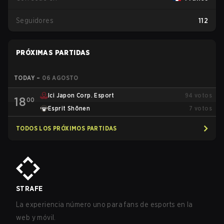
Seguidores
112
PRÓXIMAS PARTIDAS
TODAY
–
06 AGOSTO
Ici Japon Corp. Esport
94
votos
18
00
Esprit Shōnen
7
votos
TODOS LOS PRÓXIMOS PARTIDAS
STRAFE
La experiencia número uno para fans de esports en la
web y móvil.