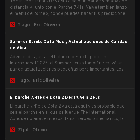
The International 2026 está a solo un par de semanas de
distancia y, junto con el Parche 7.41e, Valve también lanzó
el menú del torneo, donde puedes hacer tus predicciones
para la Fase de Grupos y consultar las recompensas de
2 ago.
Eric Oliveira
este año.
Summer Scrub: Dota Plus y Actualizaciones de Calidad
de Vida
Además de ajustar el balance perfecto para The
International 2026, el Summer scrub también realizó un
par de actualizaciones pequeñas pero importantes. Los
suscriptores de Dota Plus obtuvieron una nueva pantalla
1 ago.
Eric Oliveira
de desglose post-partida y ahora todos los jugadores
pueden vincular teclas de acceso rápido para unidades
que no son héroes por separado.
El parche 7.41e de Dota 2 Destruye a Zeus
El parche 7.41e de Dota 2 ya está aquí y es probable que
sea el parche en el que se juegue The International.
Aunque no añade nuevos items, heroes o mechanics, la
última actualización hace mucho por resolver algunos de
31 jul.
Otomo
los mayores problemas del juego.