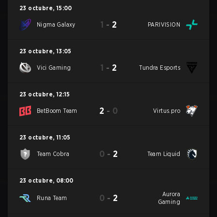
23 octubre
,
15:00
1
-
2
Nigma Galaxy
PARIVISION
23 octubre
,
13:05
1
-
2
Vici Gaming
Tundra Esports
23 octubre
,
12:15
2
-
0
BetBoom Team
Virtus.pro
23 octubre
,
11:05
0
-
2
Team Cobra
Team Liquid
23 octubre
,
08:00
Aurora
0
-
2
Runa Team
Gaming