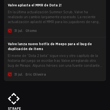
Valve aplasta el MMR de Dota 2!
En la última actualización Summer Scrub, Valve ha
realizado un cambio largamente esperado. La reciente
actualización aplastó el MMR para los jugadores de rango
Inmortal.
31 jul.
Otomo
Valve lanza nuevo hotfix de Meepo para el bug de
duplicación de ítems
El meme de “Dota 2 beta” sigue vivo y otro capítulo de la
historia del juego se escribe tras Valve arreglando otro
bug de Meepo. Algunos héroes son una fuente constante
de bugs y entre todo el roster, Morphling, Rubick y Meepo
31 jul.
Eric Oliveira
son los más afectados por estos problemas.
STRAFE