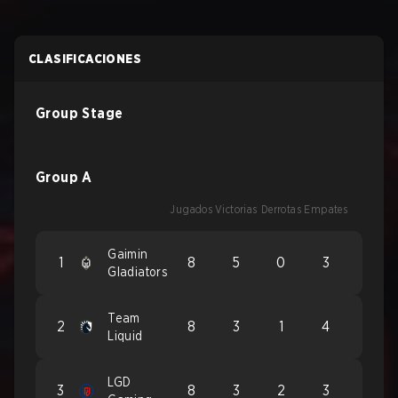
CLASIFICACIONES
Group Stage
Group A
Jugados
Victorias
Derrotas
Empates
Gaimin
1
8
5
0
3
Gladiators
Team
2
8
3
1
4
Liquid
LGD
3
8
3
2
3