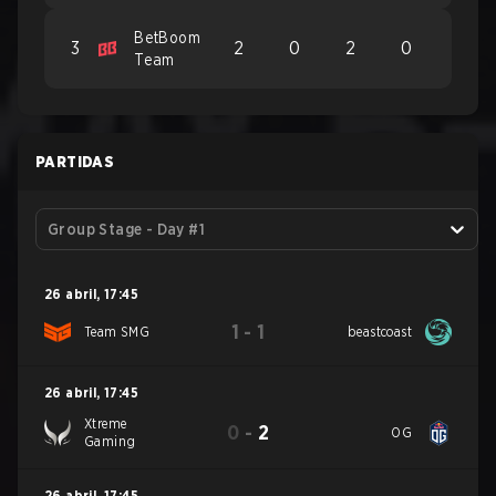
BetBoom
3
2
0
2
0
Team
PARTIDAS
Group Stage - Day #1
26 abril
,
17:45
1
-
1
Team SMG
beastcoast
26 abril
,
17:45
Xtreme
0
-
2
OG
Gaming
26 abril
,
17:45