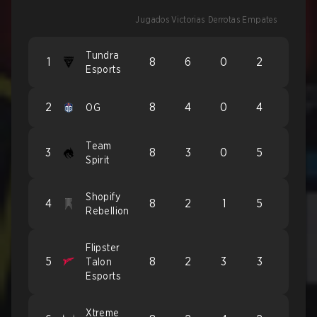
Jugados
Victorias
Derrotas
Empates
Tundra
1
8
6
0
2
Esports
2
8
4
0
4
OG
Team
3
8
3
0
5
Spirit
Shopify
4
8
2
1
5
Rebellion
Flipster
5
8
2
3
3
Talon
Esports
Xtreme