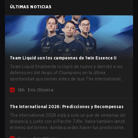
ÚLTIMAS NOTICIAS
Team Liquid son los campeones de 1win Essence II
Team Liquid finalmente lo logró de nuevo y derrotó a los
defensores del Aegis of Champions en la última
oportunidad que tenían antes de que The International
2026 comience y los equipos se lancen de lleno por una
18h
Eric Oliveira
oportunidad de gloria eterna.
The International 2026: Predicciones y Recompensas
The International 2026 está a solo un par de semanas de
distancia y, junto con el Parche 7.41e, Valve también lanzó
el menú del torneo, donde puedes hacer tus predicciones
para la Fase de Grupos y consultar las recompensas de