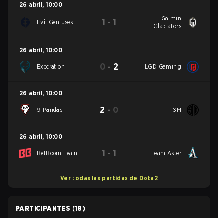
26 abril
,
10:00
Gaimin
1
-
1
Evil Geniuses
Gladiators
26 abril
,
10:00
0
-
2
Execration
LGD Gaming
26 abril
,
10:00
2
-
0
9 Pandas
TSM
26 abril
,
10:00
1
-
1
BetBoom Team
Team Aster
Ver todas las partidas de Dota2
PARTICIPANTES
(18)