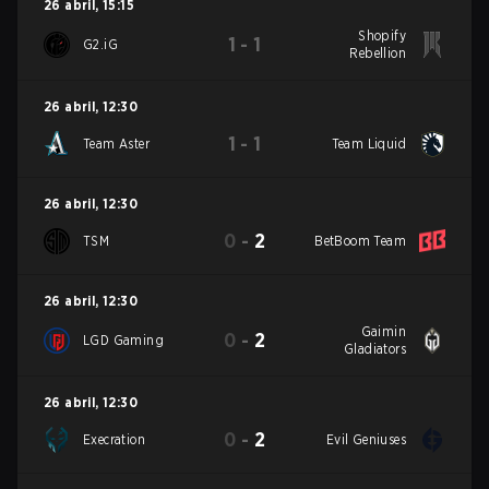
26 abril
,
15:15
Shopify
1
-
1
G2.iG
Rebellion
26 abril
,
12:30
1
-
1
Team Aster
Team Liquid
26 abril
,
12:30
0
-
2
TSM
BetBoom Team
26 abril
,
12:30
Gaimin
0
-
2
LGD Gaming
Gladiators
26 abril
,
12:30
0
-
2
Execration
Evil Geniuses