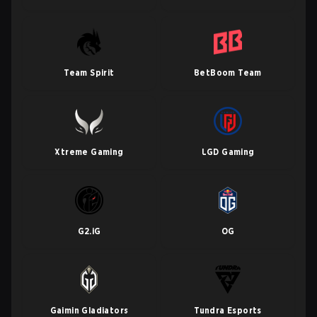
Team Spirit
BetBoom Team
Xtreme Gaming
LGD Gaming
G2.iG
OG
Gaimin Gladiators
Tundra Esports