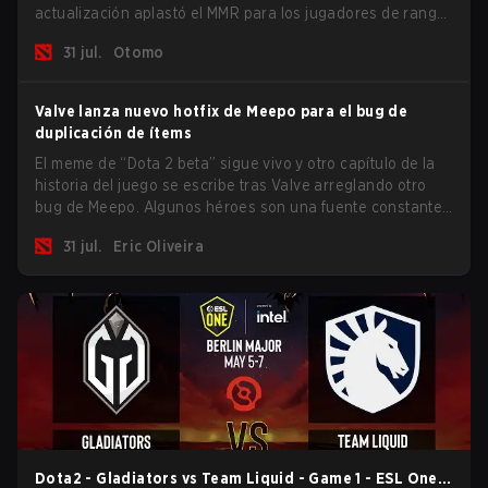
actualización aplastó el MMR para los jugadores de rango
Inmortal.
31 jul.
Otomo
Valve lanza nuevo hotfix de Meepo para el bug de
duplicación de ítems
El meme de “Dota 2 beta” sigue vivo y otro capítulo de la
historia del juego se escribe tras Valve arreglando otro
bug de Meepo. Algunos héroes son una fuente constante
de bugs y entre todo el roster, Morphling, Rubick y Meepo
31 jul.
Eric Oliveira
son los más afectados por estos problemas.
Dota2 - Gladiators vs Team Liquid - Game 1 - ESL One