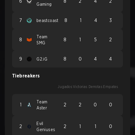
6
8
2
4
2
Gaming
7
8
1
4
3
beastcoast
Team
8
8
1
5
2
SMG
9
8
0
4
4
G2.iG
Tiebreakers
Jugados
Victorias
Derrotas
Empates
Team
1
2
2
0
0
Aster
Evil
2
2
1
1
0
Geniuses