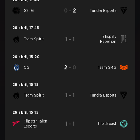
0
-
2
G2.iG
Tundra Esports
26 abril
,
17:45
Shopify
1
-
1
Team Spirit
Rebellion
26 abril
,
15:20
2
-
0
OG
Team SMG
26 abril
,
15:15
1
-
1
Team Spirit
Tundra Esports
26 abril
,
15:15
Flipster Talon
1
-
1
beastcoast
Esports