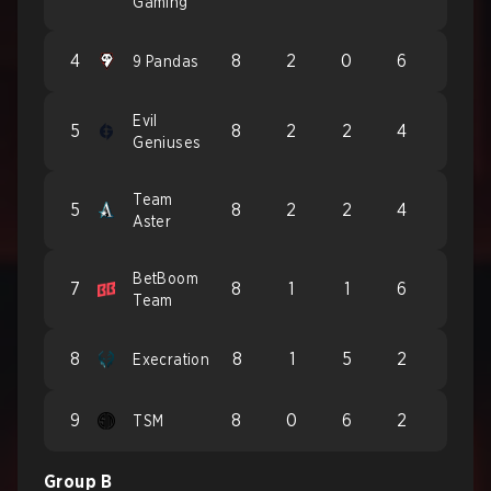
Gaming
4
8
2
0
6
9 Pandas
Evil
5
8
2
2
4
Geniuses
Team
5
8
2
2
4
Aster
BetBoom
7
8
1
1
6
Team
8
8
1
5
2
Execration
9
8
0
6
2
TSM
Group B