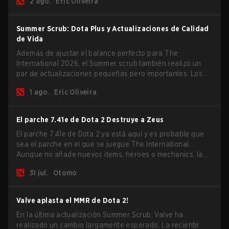
2 ago.
Eric Oliveira
este año.
Summer Scrub: Dota Plus y Actualizaciones de Calidad
de Vida
Además de ajustar el balance perfecto para The
International 2026, el Summer scrub también realizó un
par de actualizaciones pequeñas pero importantes. Los
suscriptores de Dota Plus obtuvieron una nueva pantalla
1 ago.
Eric Oliveira
de desglose post-partida y ahora todos los jugadores
pueden vincular teclas de acceso rápido para unidades
que no son héroes por separado.
El parche 7.41e de Dota 2 Destruye a Zeus
El parche 7.41e de Dota 2 ya está aquí y es probable que
sea el parche en el que se juegue The International.
Aunque no añade nuevos items, heroes o mechanics, la
última actualización hace mucho por resolver algunos de
31 jul.
Otomo
los mayores problemas del juego.
Valve aplasta el MMR de Dota 2!
En la última actualización Summer Scrub, Valve ha
realizado un cambio largamente esperado. La reciente