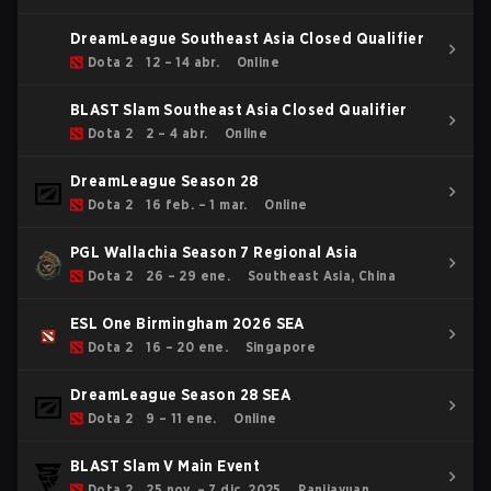
DreamLeague Southeast Asia Closed Qualifier
Dota 2
12 – 14 abr.
Online
BLAST Slam Southeast Asia Closed Qualifier
Dota 2
2 – 4 abr.
Online
DreamLeague Season 28
Dota 2
16 feb. – 1 mar.
Online
PGL Wallachia Season 7 Regional Asia
Dota 2
26 – 29 ene.
Southeast Asia, China
ESL One Birmingham 2026 SEA
Dota 2
16 – 20 ene.
Singapore
DreamLeague Season 28 SEA
Dota 2
9 – 11 ene.
Online
BLAST Slam V Main Event
Dota 2
25 nov. – 7 dic. 2025
Panjiayuan