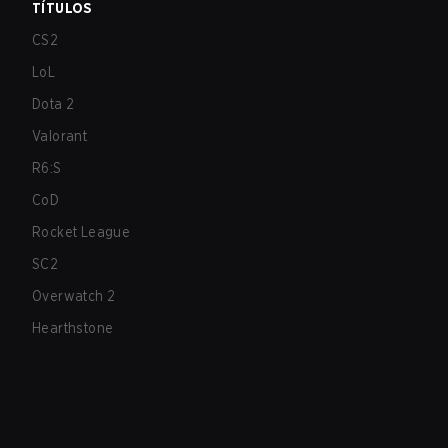
TÍTULOS
CS2
LoL
Dota 2
Valorant
R6:S
CoD
Rocket League
SC2
Overwatch 2
Hearthstone