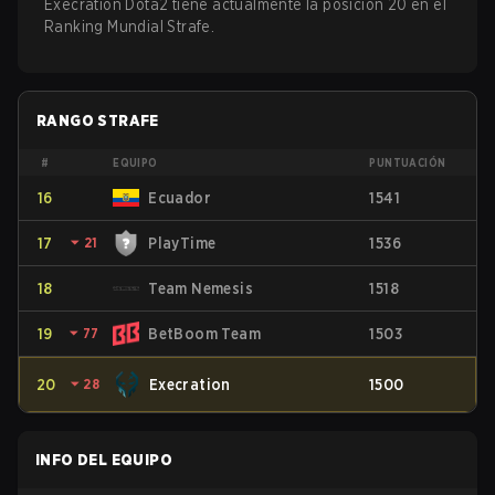
Execration Dota2 tiene actualmente la posición 20 en el
Ranking Mundial Strafe.
RANGO STRAFE
#
EQUIPO
PUNTUACIÓN
16
Ecuador
1541
17
⏷
21
PlayTime
1536
18
Team Nemesis
1518
19
⏷
77
BetBoom Team
1503
20
⏷
28
Execration
1500
INFO DEL EQUIPO