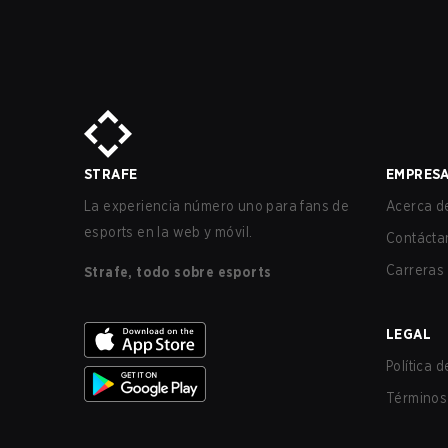
STRAFE
EMPRES
La experiencia número uno para fans de
Acerca de
esports en la web y móvil.
Contácta
Carreras
Strafe, todo sobre esports
LEGAL
Política 
Términos 