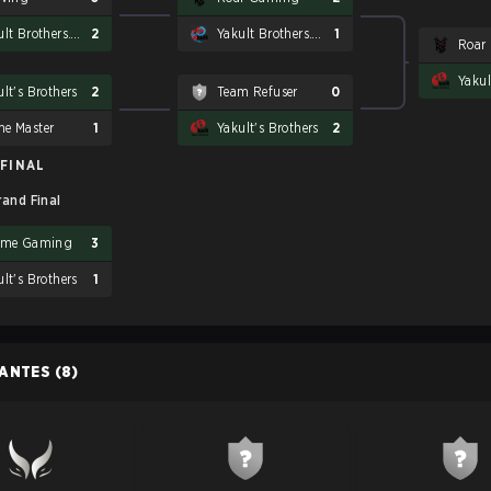
Yakult Brothers.Tearlaments
2
Yakult Brothers.Tearlaments
1
Roar
Yakul
lt's Brothers
2
Team Refuser
0
e Master
1
Yakult's Brothers
2
FINAL
rand Final
eme Gaming
3
lt's Brothers
1
PANTES
(8)