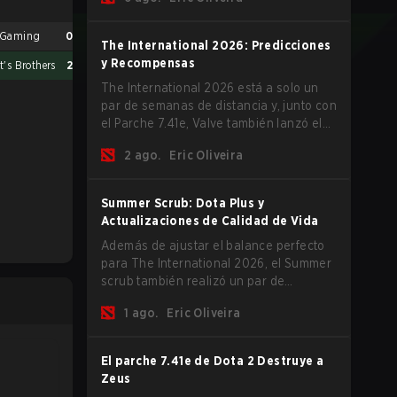
The International 2026 comience y los
equipos se lancen de lleno por una
 Gaming
0
Vici Gaming
0
oportunidad de gloria eterna.
The International 2026: Predicciones
y Recompensas
t's Brothers
2
Yakult's Brothers
2
The International 2026 está a solo un
par de semanas de distancia y, junto con
el Parche 7.41e, Valve también lanzó el
menú del torneo, donde puedes hacer
2 ago.
Eric Oliveira
tus predicciones para la Fase de Grupos
y consultar las recompensas de este
año.
Summer Scrub: Dota Plus y
Actualizaciones de Calidad de Vida
Además de ajustar el balance perfecto
para The International 2026, el Summer
scrub también realizó un par de
actualizaciones pequeñas pero
1 ago.
Eric Oliveira
importantes. Los suscriptores de Dota
Plus obtuvieron una nueva pantalla de
desglose post-partida y ahora todos los
El parche 7.41e de Dota 2 Destruye a
jugadores pueden vincular teclas de
Zeus
acceso rápido para unidades que no