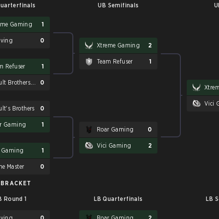
uarterfinals
UB Semifinals
U
eme Gaming
1
iving
0
Xtreme Gaming
2
Team Refuser
1
m Refuser
1
Yakult Brothers.Tearlaments
0
Xtre
Vici
lt's Brothers
0
r Gaming
1
Roar Gaming
0
Vici Gaming
2
i Gaming
1
e Master
0
 BRACKET
B Round 1
LB Quarterfinals
LB S
iving
0
Roar Gaming
2