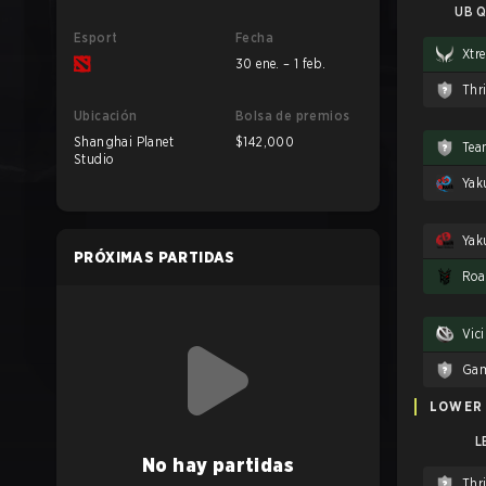
UB Q
Esport
Fecha
Xtr
30 ene. – 1 feb.
Thr
Ubicación
Bolsa de premios
Shanghai Planet
$142,000
Tea
Studio
Yaku
PRÓXIMAS PARTIDAS
Roa
Vic
Gam
LOWER
L
No hay partidas
Thr