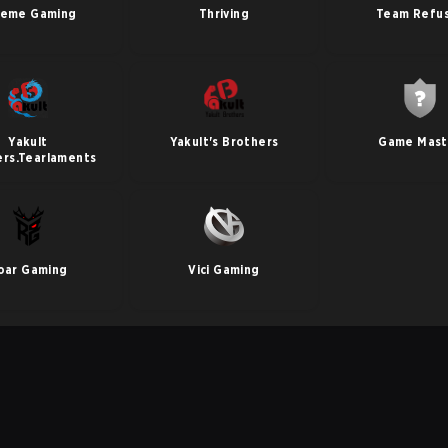
reme Gaming
Thriving
Team Refu
Yakult
Yakult's Brothers
Game Mast
ers.Tearlaments
oar Gaming
Vici Gaming