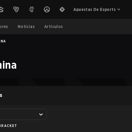
Apuestas De Esports
ores
Noticias
Artículos
INA
hina
S
BRACKET