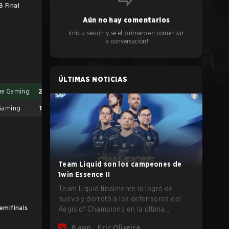
B Final
Aún no hay comentarios
¡Inicia sesión y sé el primero en comenzar
la conversación!
ÚLTIMAS NOTICIAS
me Gaming
2
 Gaming
1
Team Liquid son los campeones de
1win Essence II
Team Liquid finalmente lo logró de
nuevo y derrotó a los defensores del
emifinals
LB Final
Aegis of Champions en la última
oportunidad que tenían antes de que
6 ago.
Eric Oliveira