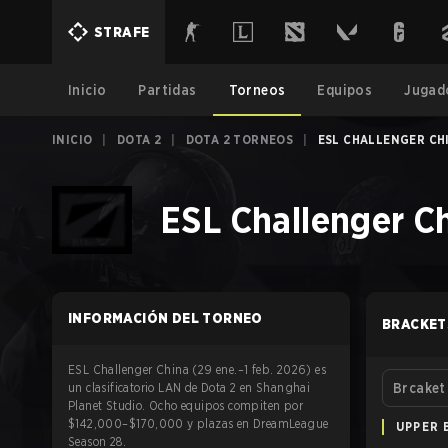
STRAFE
Inicio
Partidas
Torneos
Equipos
Jugad
INICIO
|
DOTA 2
|
DOTA 2 TORNEOS
|
ESL CHALLENGER CH
ESL Challenger C
INFORMACIÓN DEL TORNEO
BRACKET
ESL Challenger China (29 ene.–1 feb. 2026) es
un clasificatorio LAN de Dota 2 en Shanghai
Brcaket
Planet Studio. Ocho equipos compiten por
$142,000–$170,000 y plazas en DreamLeague
UPPER 
Season 28.