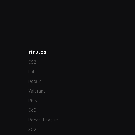
los más afectados por estos problemas.
TÍTULOS
CS2
LoL
Dota 2
Valorant
R6:S
CoD
Rocket League
SC2