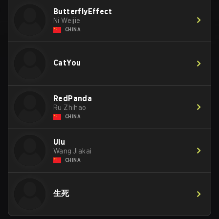
ButterflyEffect
Ni Weijie
CHINA
CatYou
RedPanda
Ru Zhihao
CHINA
Ulu
Wang Jiakai
CHINA
生死