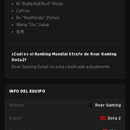
Ni
"
ButterflyEffect
"
Weijie
CatYou
Ru
"
RedPanda
"
Zhihao
Wang
"
Ulu
"
Jiakai
生死
¿Cuál es el Ranking Mundial Strafe de
Roar Gaming
Dota2
?
Roar Gaming Dota2 no está clasificado actualmente.
INFO DEL EQUIPO
Nombre
Roar Gaming
Esport
Dota 2