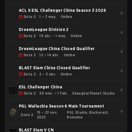
ACL X ESL Challenger China Season 3 2026
Dota 2
1 – 3 may.
Online
DreamLeague Division 2
Dota 2
19 abr. – 1 may.
Online
DreamLeague China Closed Qualifier
Dota 2
12 – 14 abr.
Online
BLAST Slam China Closed Qualifier
Dota 2
2 – 3 abr.
Online
ESL Challenger China
Dota 2
30 ene. – 1 feb.
Shanghai Planet Studio
PGL Wallachia Season 6 Main Tournament
15 – 23 nov.
PGL Studio, Bucharest,
Dota 2
2025
Romania
BLAST Slam V CN