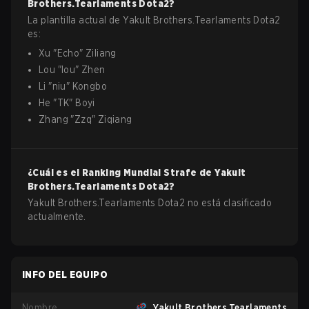
Brothers.Tearlaments
Dota2
?
La plantilla actual de
Yakult Brothers.Tearlaments
Dota2
es:
Xu
"
Echo
"
Ziliang
Lou
"
lou
"
Zhen
Li
"
niu
"
Kongbo
He
"
TK
"
Boyi
Zhang
"
Zzq
"
Ziqiang
¿Cuál es el Ranking Mundial Strafe de
Yakult
Brothers.Tearlaments
Dota2
?
Yakult Brothers.Tearlaments Dota2 no está clasificado
actualmente.
INFO DEL EQUIPO
Nombre
Yakult Brothers.Tearlaments