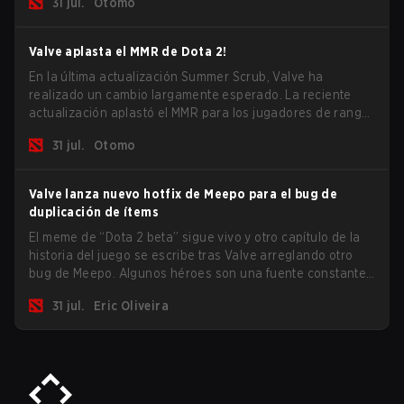
31 jul.
Otomo
los mayores problemas del juego.
Valve aplasta el MMR de Dota 2!
En la última actualización Summer Scrub, Valve ha
realizado un cambio largamente esperado. La reciente
actualización aplastó el MMR para los jugadores de rango
Inmortal.
31 jul.
Otomo
Valve lanza nuevo hotfix de Meepo para el bug de
duplicación de ítems
El meme de “Dota 2 beta” sigue vivo y otro capítulo de la
historia del juego se escribe tras Valve arreglando otro
bug de Meepo. Algunos héroes son una fuente constante
de bugs y entre todo el roster, Morphling, Rubick y Meepo
31 jul.
Eric Oliveira
son los más afectados por estos problemas.