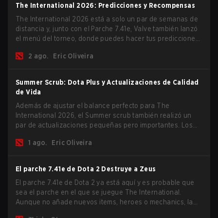
The International 2026: Predicciones y Recompensas
The International 2026 está a solo un par de semanas de
distancia y, junto con el Parche 7.41e, Valve también lanzó
el menú del torneo, donde puedes hacer tus predicciones
para la Fase de Grupos y consultar las recompensas de
2 ago.
Eric Oliveira
este año.
Summer Scrub: Dota Plus y Actualizaciones de Calidad
de Vida
Además de ajustar el balance perfecto para The
International 2026, el Summer scrub también realizó un
par de actualizaciones pequeñas pero importantes. Los
suscriptores de Dota Plus obtuvieron una nueva pantalla
1 ago.
Eric Oliveira
de desglose post-partida y ahora todos los jugadores
pueden vincular teclas de acceso rápido para unidades
que no son héroes por separado.
El parche 7.41e de Dota 2 Destruye a Zeus
El parche 7.41e de Dota 2 ya está aquí y es probable que
sea el parche en el que se juegue The International.
Aunque no añade nuevos items, heroes o mechanics, la
última actualización hace mucho por resolver algunos de