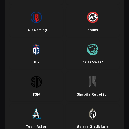
LGD Gaming
nouns
OG
beastcoast
TSM
Shopify Rebellion
Team Aster
Gaimin Gladiators