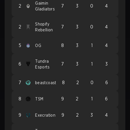
Gaimin
2
7
3
0
4
Gladiators
Shopify
2
7
3
0
4
Rebellion
5
8
3
1
4
OG
Tundra
6
7
3
1
3
Esports
7
8
2
0
6
beastcoast
8
9
2
1
6
TSM
9
9
2
3
4
Execration