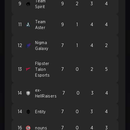
Team
9
9
2
3
4
Spirit
Team
11
9
1
4
4
Aster
Nigma
12
7
1
4
2
Galaxy
Flipster
13
7
0
2
5
Talon
Esports
ex-
14
7
0
3
4
HellRaisers
14
7
0
3
4
Entity
16
7
0
4
3
nouns