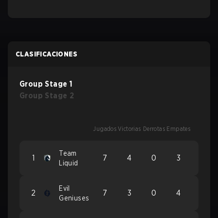
CLASIFICACIONES
Group Stage 1
Group Stage 2
Jugados
Victorias
Derrotas
Empates
Team
1
7
4
0
3
Liquid
Evil
2
7
3
0
4
Geniuses