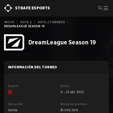
STRAFE ESPORTS
INICIO
|
DOTA 2
|
DOTA 2 TORNEOS
|
DREAMLEAGUE SEASON 19
DreamLeague Season 19
INFORMACIÓN DEL TORNEO
Esport
Fecha
9 – 23 abr. 2023
Ubicación
Bolsa de premios
Online
$1,000,000