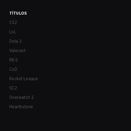
TÍTULOS
CS2
LoL
Dota 2
Valorant
R6:S
CoD
Rocket League
SC2
Overwatch 2
Hearthstone