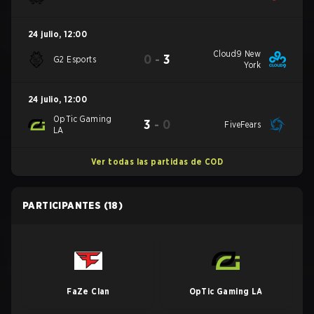
24 julio
,
12:00
Cloud9 New
0
-
3
G2 Esports
York
24 julio
,
12:00
OpTic Gaming
3
-
0
FiveFears
LA
Ver todas las partidas de COD
PARTICIPANTES
(18)
FaZe Clan
OpTic Gaming LA