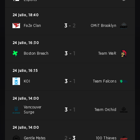
24 julio
,
18:40
3
-
2
FaZe Clan
OMiT Brooklyn
24 julio
,
16:30
3
-
1
Boston Breach
Team WaR
24 julio
,
16:15
3
-
1
KOI
Team Falcons
24 julio
,
14:00
Vancouver
3
-
1
Team Orchid
Surge
24 julio
,
14:00
2
-
3
Gentle Mates
100 Thieves