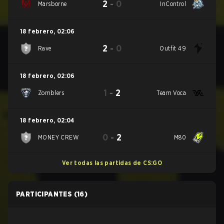
2
-
0
Marsborne
InControl
18 febrero
,
02:06
2
-
0
Rave
Outfit 49
18 febrero
,
02:06
1
-
2
Zomblers
Team Voca
18 febrero
,
02:04
0
-
2
MONEY CREW
M80
Ver todas las partidas de CS:GO
PARTICIPANTES
(16)