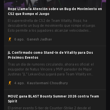
Ropz Llama la Atención sobre un Bug de Movimiento en
CS2 que Rompe el Juego
El superestrella de CS2 de Team Vitality, Ropz, ha
descubierto un bug de movimiento que rompe el juego.
Esto permite a los jugadores alcanzar velocidades
extremas explotando el sistema subtick.
6 ago.
Ganesh Jadhav
jL Confirmado como Stand-In de Vitality para Dos
Próximos Eventos
Tras un día de rumores circulando, ahora es oficial: el
exjugador de Natus Vincere y MVP ganador de Major
Justinas "jL" Lekavičius jugará para Team Vitality en
BLAST Open Porto y PGL Masters Bucharest. El riflero
4 ago.
Kaustavmani Choudhury
lituano dio la noticia él mismo en stream, bromeando:
"Finalmente no tengo que ocultar el hecho de que puedo
jugar con ZywOo, ropz, mezii, apEX, flameZ, MrBaldGuy",
MOUZ gana BLAST Bounty Summer 2026 contra Team
burlándose del head coach de Vitality Rémy "XTQZZZ"
Spirit
Quoniam en el proceso.
El primer evento S-tier de Counter-Strike 2 desde el