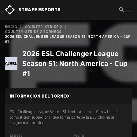
STRAFE ESPORTS
INICIO
|
COUNTER-STRIKE 2
|
COUNTER-STRIKE 2 TORNEOS
|
2026 ESL CHALLENGER LEAGUE SEASON 51: NORTH AMERICA - CUP
#1
2026 ESL Challenger League
Season 51: North America - Cup
#1
INFORMACIÓN DEL TORNEO
ESL Challenger League Season 51: North America - Cup #1 es una
competición subregional que forma parte de la ESL Challenger
League más amplia.
Esport
Fecha