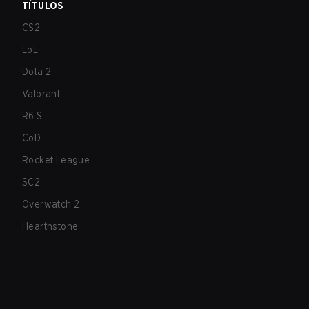
TÍTULOS
CS2
LoL
Dota 2
Valorant
R6:S
CoD
Rocket League
SC2
Overwatch 2
Hearthstone