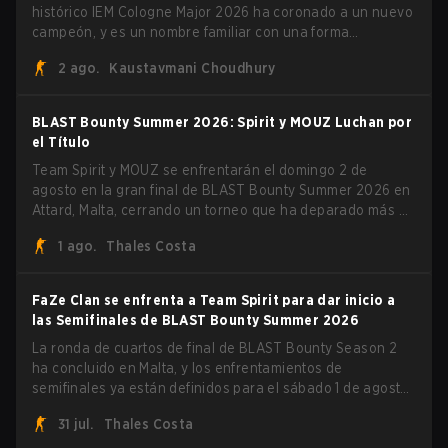
histórico IEM Cologne Major 2026 ha coronado a un nuevo
campeón, y es un nombre familiar con una forma
desconocida. MOUZ, recién salido de movimientos en el
2 ago.
Kaustavmani Choudhury
roster y cambios de roles, arrolló a Team Spirit en una
serie dominante 3-1 para levantar el trofeo BLAST Bounty
Summer 2026.
BLAST Bounty Summer 2026: Spirit y MOUZ Luchan por
el Título
Team Spirit y MOUZ se enfrentarán el domingo 2 de
agosto en la gran final de BLAST Bounty Summer 2026 en
Attard, Malta, cerrando un torneo que ha deparado más de
una sorpresa a lo largo del camino.
1 ago.
Thales Costa
FaZe Clan se enfrenta a Team Spirit para dar inicio a
las Semifinales de BLAST Bounty Summer 2026
La ronda de cuartos de final de BLAST Bounty Season 2
ha concluido en Malta, y los enfrentamientos de
semifinales ya están definidos para el sábado 1 de agosto.
FaZe Clan, Team Spirit, Astralis y MOUZ son los cuatro
31 jul.
Thales Costa
sobrevivientes que aún luchan por el trofeo, mientras que