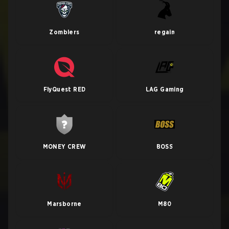
Zomblers
regain
FlyQuest RED
LAG Gaming
MONEY CREW
BOSS
Marsborne
M80