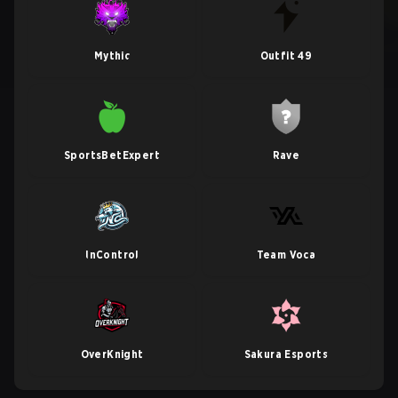
Mythic
Outfit 49
SportsBetExpert
Rave
InControl
Team Voca
OverKnight
Sakura Esports