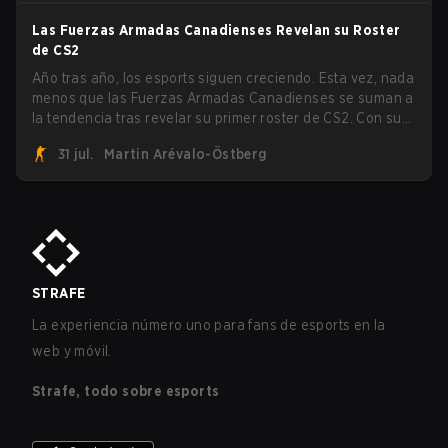
paiN Gaming se convirtió en el último equipo eliminado de
la llave.
Las Fuerzas Armadas Canadienses Revelan su Roster
de CS2
Año tras año, los esports siguen creciendo. Esta vez, nada
menos que las Fuerzas Armadas Canadienses se suman a
la tendencia tras revelar su primer roster de CS2. Con su
roster flameante revelado, Canadian Armed Forces se
31 jul.
Martin Arévalo-Östberg
unirá ahora a una competencia de CS para personal
militar destinada a expandir el alcance de los esports.
STRAFE
La experiencia número uno para fans de esports en la
web y móvil.
Strafe, todo sobre esports