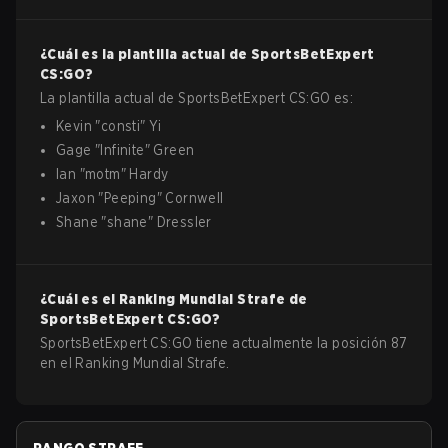
¿Cuál es la plantilla actual de
SportsBetExpert
CS:GO
?
La plantilla actual de
SportsBetExpert
CS:GO
es:
Kevin
"
consti
"
Yi
Gage
"
Infinite
"
Green
Ian
"
motm
"
Hardy
Jaxon
"
Peeping
"
Cornwell
Shane
"
shane
"
Dressler
¿Cuál es el Ranking Mundial Strafe de
SportsBetExpert
CS:GO
?
SportsBetExpert CS:GO tiene actualmente la posición 87
en el Ranking Mundial Strafe.