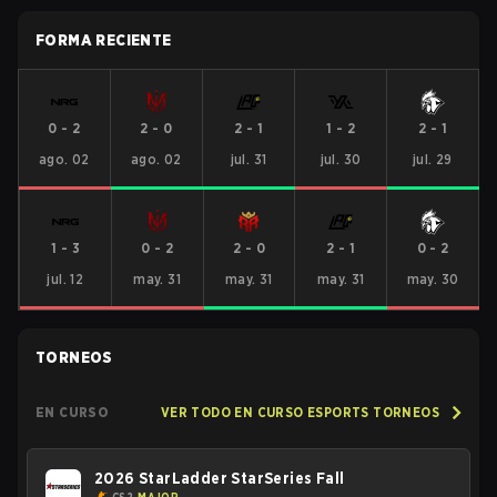
FORMA RECIENTE
0
-
2
2
-
0
2
-
1
1
-
2
2
-
1
ago. 02
ago. 02
jul. 31
jul. 30
jul. 29
1
-
3
0
-
2
2
-
0
2
-
1
0
-
2
jul. 12
may. 31
may. 31
may. 31
may. 30
TORNEOS
EN CURSO
VER TODO EN CURSO ESPORTS TORNEOS
2026 StarLadder StarSeries Fall