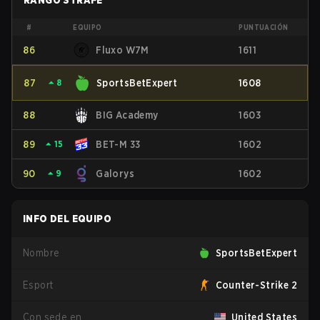
RANGO STRAFE
#
EQUIPO
PUNTUACIÓN
86
Fluxo W7M
1611
87
⏶
8
SportsBetExpert
1608
88
BIG Academy
1603
89
⏶
15
BET-M 33
1602
90
⏶
9
Galorys
1602
INFO DEL EQUIPO
Nombre
SportsBetExpert
Esport
Counter-Strike 2
Con sede en
United States