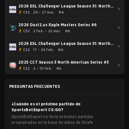
2026 ESL Challenger League Season 51: North
America - Cup #2
CS2
20 – 27 mar.
NA
2026 Dust2.us Eagle Masters Series #6
CS2
2 feb. – 22 mar.
NA
2026 ESL Challenger League Season 51: North
America - Cup #1
CS2
17 – 24 feb.
NA
2025 CCT Season 3 North American Series #3
CS2
2 – 10 feb.
NA
PREGUNTAS FRECUENTES
¿Cuándo es el próximo partido de
SportsBetExpert
CS:GO
?
SportsBetExpert no tiene próximos partidas
programados en la base de datos de Strafe.