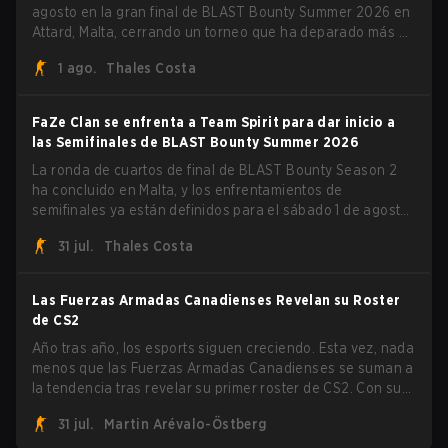
agosto en la gran final de BLAST Bounty Summer 2026 en
Attard, Malta, cerrando un torneo que ha deparado más de
una sorpresa a lo largo del camino.
1 ago.
Thales Costa
FaZe Clan se enfrenta a Team Spirit para dar inicio a
las Semifinales de BLAST Bounty Summer 2026
La ronda de cuartos de final de BLAST Bounty Season 2
ha concluido en Malta, y los enfrentamientos de
semifinales ya están definidos para el sábado 1 de agosto.
FaZe Clan, Team Spirit, Astralis y MOUZ son los cuatro
31 jul.
Thales Costa
sobrevivientes que aún luchan por el trofeo, mientras que
paiN Gaming se convirtió en el último equipo eliminado de
la llave.
Las Fuerzas Armadas Canadienses Revelan su Roster
de CS2
Año tras año, los esports siguen creciendo. Esta vez, nada
menos que las Fuerzas Armadas Canadienses se suman a
la tendencia tras revelar su primer roster de CS2. Con su
roster flameante revelado, Canadian Armed Forces se
31 jul.
Martin Arévalo-Östberg
unirá ahora a una competencia de CS para personal