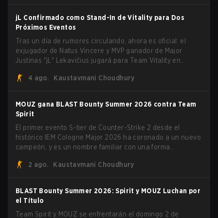
jL Confirmado como Stand-In de Vitality para Dos
Próximos Eventos
Tras un día de rumores circulando, ahora es oficial: el
exjugador de Natus Vincere y MVP ganador de Major
Justinas "jL" Lekavičius jugará para Team Vitality en
BLAST Open Porto y PGL Masters Bucharest. El riflero
4 ago.
Kaustavmani Choudhury
lituano dio la noticia él mismo en stream, bromeando:
"Finalmente no tengo que ocultar el hecho de que puedo
jugar con ZywOo, ropz, mezii, apEX, flameZ, MrBaldGuy",
MOUZ gana BLAST Bounty Summer 2026 contra Team
burlándose del head coach de Vitality Rémy "XTQZZZ"
Spirit
Quoniam en el proceso.
El primer evento S-tier de Counter-Strike 2 desde el
histórico IEM Cologne Major 2026 ha coronado a un nuevo
campeón, y es un nombre familiar con una forma
desconocida. MOUZ, recién salido de movimientos en el
2 ago.
Kaustavmani Choudhury
roster y cambios de roles, arrolló a Team Spirit en una
serie dominante 3-1 para levantar el trofeo BLAST Bounty
Summer 2026.
BLAST Bounty Summer 2026: Spirit y MOUZ Luchan por
el Título
Team Spirit y MOUZ se enfrentarán el domingo 2 de