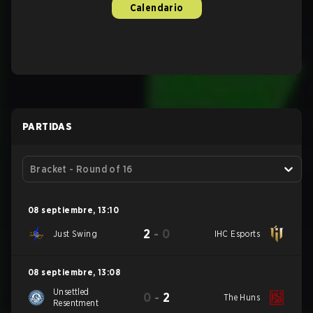
Calendario
PARTIDAS
Bracket - Round of 16
08 septiembre
,
13:10
2
-
0
Just Swing
IHC Esports
08 septiembre
,
13:08
Unsettled
0
-
2
The Huns
Resentment