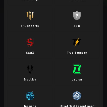
IHC Esports
TBO
ScarX
True Thunder
Eruption
Legion
Nomads
Unsettled Resentment