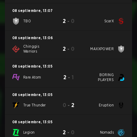
08 septiembre
,
13:07
2
-
0
TBO
ScarX
08 septiembre
,
13:06
Chinggis
2
-
0
MAXXPOWER
Warriors
08 septiembre
,
13:05
BORING
2
-
1
Rare Atom
PLAYERS
08 septiembre
,
13:05
0
-
2
True Thunder
Eruption
08 septiembre
,
13:05
2
-
0
Legion
Nomads