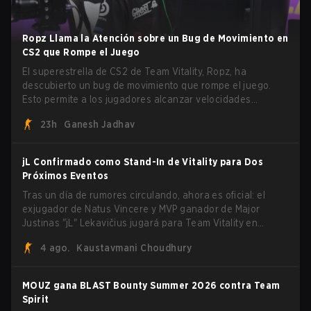
Ropz Llama la Atención sobre un Bug de Movimiento en
CS2 que Rompe el Juego
El superestrella de CS2 de Team Vitality, Ropz, ha
descubierto un bug de movimiento que rompe el juego.
Esto permite a los jugadores alcanzar velocidades
extremas explotando el sistema subtick.
23h
Ganesh Jadhav
jL Confirmado como Stand-In de Vitality para Dos
Próximos Eventos
Tras un día de rumores circulando, ahora es oficial: el
exjugador de Natus Vincere y MVP ganador de Major
Justinas "jL" Lekavičius jugará para Team Vitality en
BLAST Open Porto y PGL Masters Bucharest. El riflero
4 ago.
Kaustavmani Choudhury
lituano dio la noticia él mismo en stream, bromeando:
"Finalmente no tengo que ocultar el hecho de que puedo
jugar con ZywOo, ropz, mezii, apEX, flameZ, MrBaldGuy",
MOUZ gana BLAST Bounty Summer 2026 contra Team
burlándose del head coach de Vitality Rémy "XTQZZZ"
Spirit
Quoniam en el proceso.