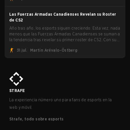
paiN Gaming se convirtió en el último equipo eliminado de
la llave.
Las Fuerzas Armadas Canadienses Revelan su Roster
de CS2
Año tras año, los esports siguen creciendo. Esta vez, nada
menos que las Fuerzas Armadas Canadienses se suman a
la tendencia tras revelar su primer roster de CS2. Con su
roster flameante revelado, Canadian Armed Forces se
31 jul.
Martin Arévalo-Östberg
unirá ahora a una competencia de CS para personal
militar destinada a expandir el alcance de los esports.
STRAFE
La experiencia número uno para fans de esports en la
web y móvil.
Strafe, todo sobre esports