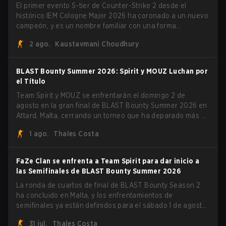
El primer evento S-tier de Counter-Strike 2 desde el
histórico IEM Cologne Major 2026 ha coronado a un nuevo
campeón, y es un nombre familiar con una forma
desconocida. MOUZ, recién salido de movimientos en el
2 ago.
Kaustavmani Choudhury
roster y cambios de roles, arrolló a Team Spirit en una
serie dominante 3-1 para levantar el trofeo BLAST Bounty
Summer 2026.
BLAST Bounty Summer 2026: Spirit y MOUZ Luchan por
el Título
Team Spirit y MOUZ se enfrentarán el domingo 2 de
agosto en la gran final de BLAST Bounty Summer 2026 en
Attard, Malta, cerrando un torneo que ha deparado más de
una sorpresa a lo largo del camino.
1 ago.
Thales Costa
FaZe Clan se enfrenta a Team Spirit para dar inicio a
las Semifinales de BLAST Bounty Summer 2026
La ronda de cuartos de final de BLAST Bounty Season 2
ha concluido en Malta, y los enfrentamientos de
semifinales ya están definidos para el sábado 1 de agosto.
FaZe Clan, Team Spirit, Astralis y MOUZ son los cuatro
31 jul.
Thales Costa
sobrevivientes que aún luchan por el trofeo, mientras que