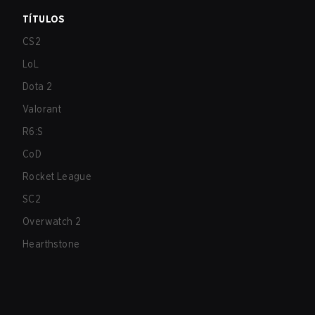
TÍTULOS
CS2
LoL
Dota 2
Valorant
R6:S
CoD
Rocket League
SC2
Overwatch 2
Hearthstone