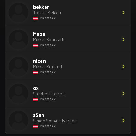
bekker
Tobias Bekker
DENMARK
Maze
Mikkel Sparvath
DENMARK
n1xen
Mikkel Borlund
DENMARK
qx
Sander Thomas
DENMARK
sSen
Simon Solnæs Iversen
DENMARK