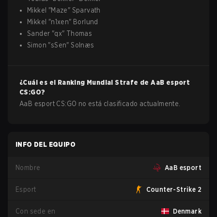
Mikkel
"
Maze
"
Sparvath
Mikkel
"
n1xen
"
Borlund
Sander
"
qx
"
Thomas
Simon
"
sSen
"
Solnæs
¿Cuál es el Ranking Mundial Strafe de
AaB esport
CS:GO
?
AaB esport CS:GO no está clasificado actualmente.
INFO DEL EQUIPO
Nombre
AaB esport
Esport
Counter-Strike 2
Con sede en
Denmark