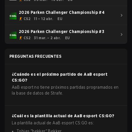
2026 Parken Challenger Championship #4
CS2
11 – 12 abr.
EU
2026 Parken Challenger Championship #3
CS2
31 mar. – 2 abr.
EU
PREGUNTAS FRECUENTES
¿Cuándo es el próximo partido de
AaB esport
CS:GO
?
AaB esport no tiene próximos partidas programados en
la base de datos de Strafe.
¿Cuál es la plantilla actual de
AaB esport
CS:GO
?
La plantilla actual de
AaB esport
CS:GO
es:
Tobias
"
bekker
"
Bekker