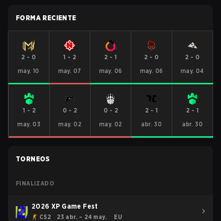
FORMA RECIENTE
2
-
0
1
-
2
2
-
1
2
-
0
2
-
0
may. 10
may. 07
may. 06
may. 06
may. 04
1
-
2
0
-
2
0
-
2
2
-
1
2
-
1
may. 03
may. 02
may. 02
abr. 30
abr. 30
TORNEOS
FINALIZADO
2026 XP Game Fest
CS2
23 abr. – 24 may.
EU