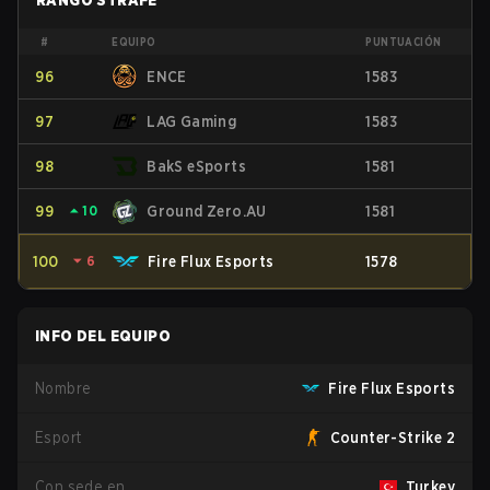
RANGO STRAFE
#
EQUIPO
PUNTUACIÓN
96
ENCE
1583
97
LAG Gaming
1583
98
BakS eSports
1581
99
⏶
10
Ground Zero.AU
1581
100
⏷
6
Fire Flux Esports
1578
INFO DEL EQUIPO
Nombre
Fire Flux Esports
Esport
Counter-Strike 2
Con sede en
Turkey