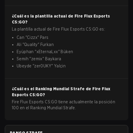
¿Cuál es la plantilla actual de
Fire Flux Esports
CS:GO
?
La plantilla actual de
Fire Flux Esports
CS:GO
es:
Can
"
Cizzx
"
Pars
Ali
"
Quality
"
Furkan
Eyüphan
"
xEternaLxx
"
Büken
Semih
"
zemix
"
Baykara
Ubeyde
"
zer0UKY
"
Yalçin
¿Cuál es el Ranking Mundial Strafe de
Fire Flux
Esports
CS:GO
?
Fire Flux Esports CS:GO tiene actualmente la posición
100 en el Ranking Mundial Strafe.