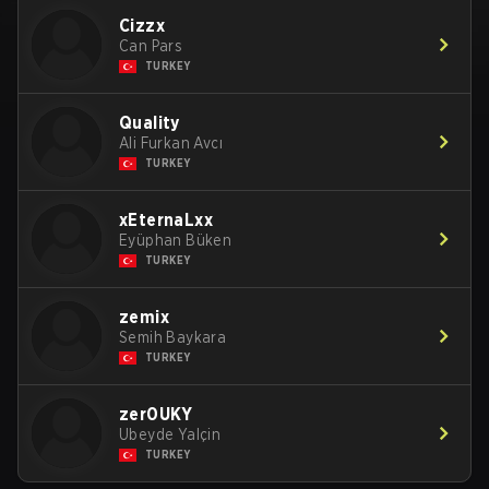
Cizzx
Can Pars
TURKEY
Quality
Ali Furkan Avcı
TURKEY
xEternaLxx
Eyüphan Büken
TURKEY
zemix
Semih Baykara
TURKEY
zer0UKY
Ubeyde Yalçin
TURKEY