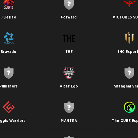
JiJieHao
Forward
VICTORES S
Bravado
THE
IHC Espor
Punishers
Alter Ego
Shanghai Sh
ggis Warriors
MANTRA
The QUBE Es