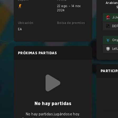
Arabian
22 ago. – 14 nov.
S
2024
JiJ
Ubicación
Bolsa de premios
DE
EA
Ony
Let
PRÓXIMAS PARTIDAS
PARTICI
No hay partidas
No hay partidas jugándose hoy.