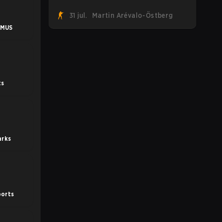
suman a la tendencia tras revelar su
31 jul.
Martin Arévalo-Östberg
primer roster de CS2. Con su roster
flameante revelado, Canadian Armed
UMUS
Forces se unirá ahora a una
competencia de CS para personal militar
destinada a expandir el alcance de los
esports.
ts
arks
ports