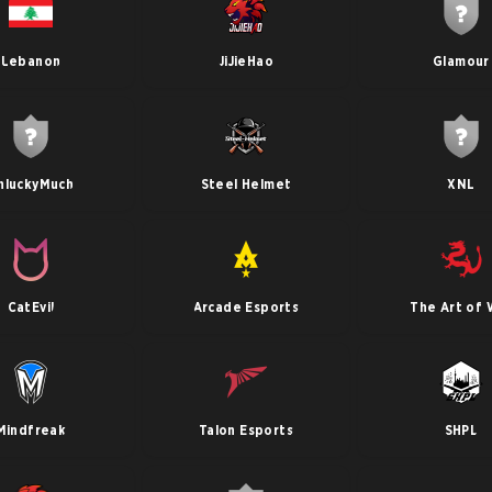
Lebanon
JiJieHao
Glamour
nluckyMuch
Steel Helmet
XNL
CatEvil
Arcade Esports
The Art of 
Mindfreak
Talon Esports
SHPL