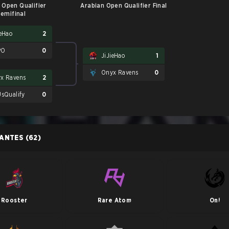
 Open Qualifier
Arabian Open Qualifier Final
emifinal
ieHao
2
PO
0
JiJieHao
1
Onyx Ravens
0
x Ravens
2
UsQualify
0
PANTES
(62)
Rooster
Rare Atom
Oni