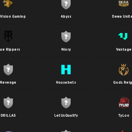
 Vision Gaming
Abyss
Dewa Unit
rue Rippers
Niory
Vantage
Revenge
Housebets
Gods Rei
DRILLAS
LetUsQualify
TyLoo