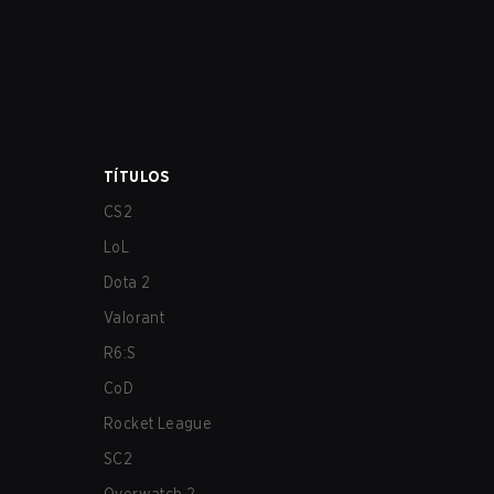
TÍTULOS
CS2
LoL
Dota 2
Valorant
R6:S
CoD
Rocket League
SC2