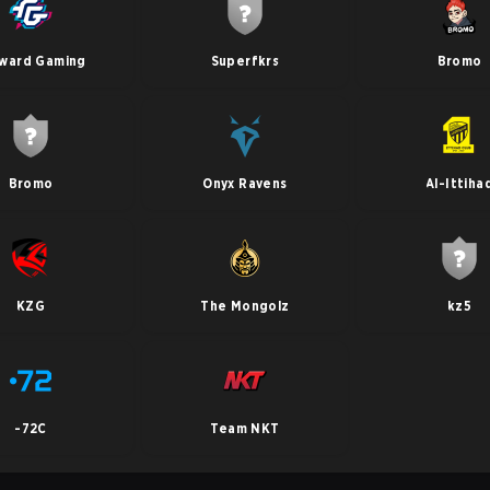
ward Gaming
Superfkrs
Bromo
Bromo
Onyx Ravens
Al-Ittiha
KZG
The Mongolz
kz5
-72C
Team NKT