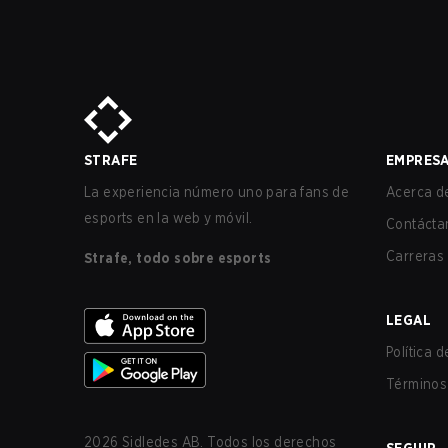
STRAFE
EMPRES
La experiencia número uno para fans de
Acerca de
esports en la web y móvil.
Contácta
Carreras
Strafe, todo sobre esports
LEGAL
Política 
Términos 
2026
Sidledes AB. Todos los derechos