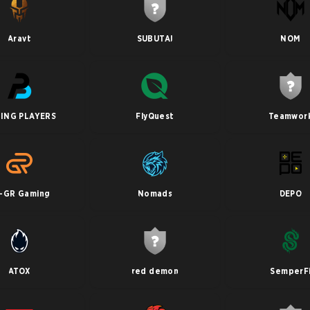
Aravt
SUBUTAI
NOM
ING PLAYERS
FlyQuest
Teamwor
-GR Gaming
Nomads
DEPO
ATOX
red demon
SemperF