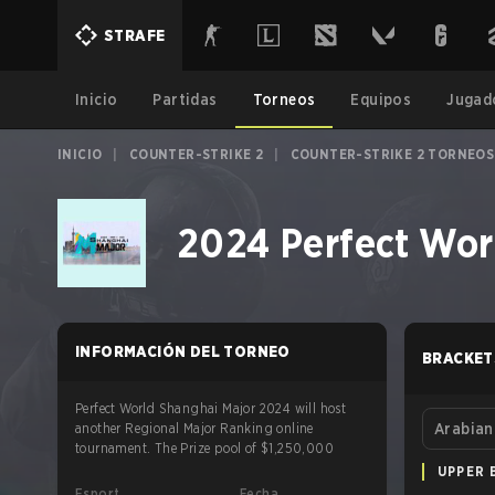
STRAFE
Inicio
Partidas
Torneos
Equipos
Jugad
INICIO
|
COUNTER-STRIKE 2
|
COUNTER-STRIKE 2 TORNEOS
2024 Perfect Wor
INFORMACIÓN DEL TORNEO
BRACKET
Perfect World Shanghai Major 2024 will host
another Regional Major Ranking online
Arabian
tournament. The Prize pool of $1,250,000
UPPER 
Esport
Fecha