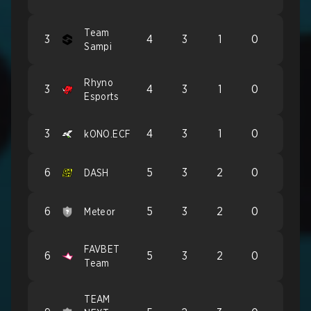
Team
3
4
3
1
0
Sampi
Rhyno
3
4
3
1
0
Esports
3
4
3
1
0
kONO.ECF
6
5
3
2
0
DASH
6
5
3
2
0
Meteor
FAVBET
6
5
3
2
0
Team
TEAM