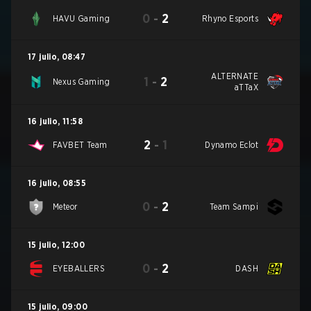
0
-
2
HAVU Gaming
Rhyno Esports
17 julio
,
08:47
ALTERNATE
1
-
2
Nexus Gaming
aTTaX
16 julio
,
11:58
2
-
1
FAVBET Team
Dynamo Eclot
16 julio
,
08:55
0
-
2
Meteor
Team Sampi
15 julio
,
12:00
0
-
2
EYEBALLERS
DASH
15 julio
,
09:00