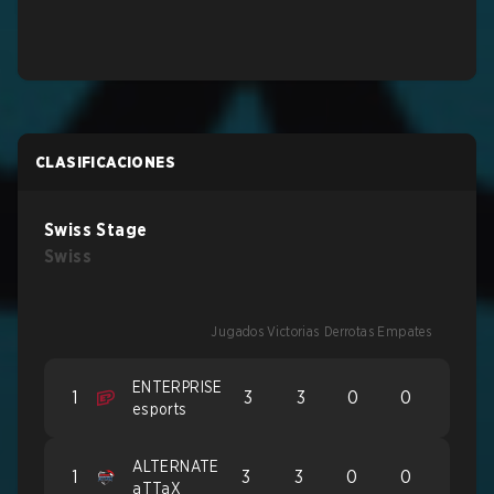
CLASIFICACIONES
Swiss Stage
Swiss
Jugados
Victorias
Derrotas
Empates
ENTERPRISE
1
3
3
0
0
esports
ALTERNATE
1
3
3
0
0
aTTaX