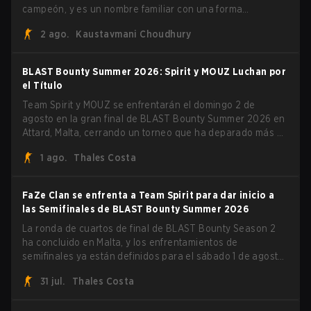
campeón, y es un nombre familiar con una forma
desconocida. MOUZ, recién salido de movimientos en el
2 ago.
Kaustavmani Choudhury
roster y cambios de roles, arrolló a Team Spirit en una
serie dominante 3-1 para levantar el trofeo BLAST Bounty
Summer 2026.
BLAST Bounty Summer 2026: Spirit y MOUZ Luchan por
el Título
Team Spirit y MOUZ se enfrentarán el domingo 2 de
agosto en la gran final de BLAST Bounty Summer 2026 en
Attard, Malta, cerrando un torneo que ha deparado más de
una sorpresa a lo largo del camino.
1 ago.
Thales Costa
FaZe Clan se enfrenta a Team Spirit para dar inicio a
las Semifinales de BLAST Bounty Summer 2026
La ronda de cuartos de final de BLAST Bounty Season 2
ha concluido en Malta, y los enfrentamientos de
semifinales ya están definidos para el sábado 1 de agosto.
FaZe Clan, Team Spirit, Astralis y MOUZ son los cuatro
31 jul.
Thales Costa
sobrevivientes que aún luchan por el trofeo, mientras que
paiN Gaming se convirtió en el último equipo eliminado de