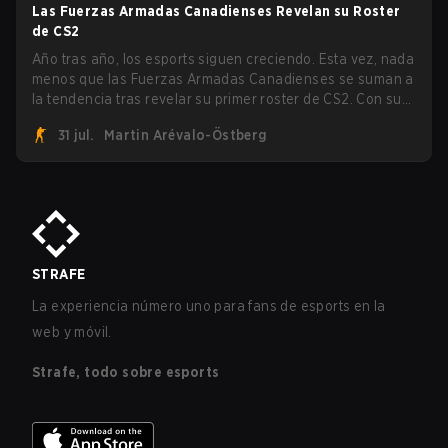
la llave.
Las Fuerzas Armadas Canadienses Revelan su Roster
de CS2
Año tras año, los esports siguen creciendo. Esta vez, nada
menos que las Fuerzas Armadas Canadienses se suman a
la tendencia tras revelar su primer roster de CS2. Con su
roster flameante revelado, Canadian Armed Forces se
31 jul.
Martin Arévalo-Östberg
unirá ahora a una competencia de CS para personal
militar destinada a expandir el alcance de los esports.
STRAFE
La experiencia número uno para fans de esports en la
web y móvil.
Strafe, todo sobre esports