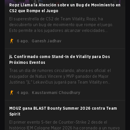
Ropz Llama la Atención sobre un Bug de Movimiento en
CS2 que Rompe el Juego
El superestrella de CS2 de Team Vitality, Ropz, ha
descubierto un bug de movimiento que rompe el juego.
Esto permite a los jugadores alcanzar velocidades
extremas explotando el sistema subtick.
6 ago.
Ganesh Jadhav
jL Confirmado como Stand-In de Vitality para Dos
Próximos Eventos
Tras un día de rumores circulando, ahora es oficial: el
exjugador de Natus Vincere y MVP ganador de Major
Justinas "jL" Lekavičius jugará para Team Vitality en
BLAST Open Porto y PGL Masters Bucharest. El riflero
4 ago.
Kaustavmani Choudhury
lituano dio la noticia él mismo en stream, bromeando:
"Finalmente no tengo que ocultar el hecho de que puedo
jugar con ZywOo, ropz, mezii, apEX, flameZ, MrBaldGuy",
MOUZ gana BLAST Bounty Summer 2026 contra Team
burlándose del head coach de Vitality Rémy "XTQZZZ"
Spirit
Quoniam en el proceso.
El primer evento S-tier de Counter-Strike 2 desde el
histórico IEM Cologne Major 2026 ha coronado a un nuevo