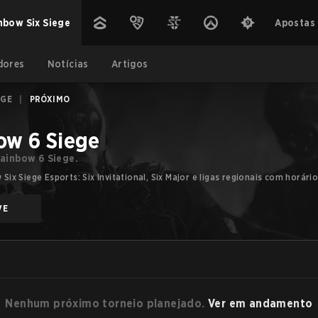
nbow Six Siege
Apostas
dores
Notícias
Artigos
EGE
|
PRÓXIMO
ow 6 Siege
ainbow 6 Siege.
x Siege Esports: Six Invitational, Six Major e ligas regionais com horário
VE
Nenhum próximo torneio planejado.
Ver em andamento