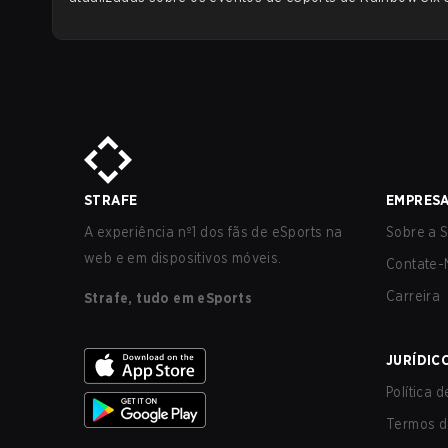
STRAFE
EMPRES
A experiência nº1 dos fãs de eSports na
Sobre a S
web e em dispositivos móveis.
Contate-
Carreira
Strafe, tudo em eSports
JURÍDIC
Política 
Termos d