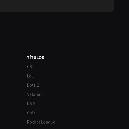
TÍTULOS
CS2
LoL
Dota 2
Valorant
R6:S
CoD
Rocket League