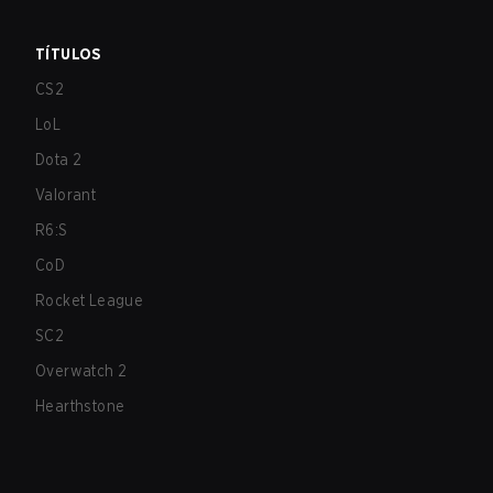
TÍTULOS
CS2
LoL
Dota 2
Valorant
R6:S
CoD
Rocket League
SC2
Overwatch 2
Hearthstone