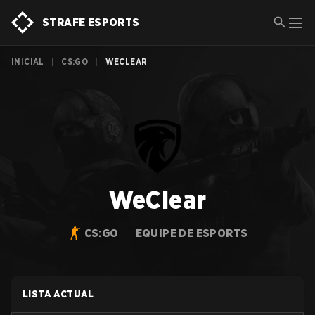
STRAFE ESPORTS
INICIAL
|
CS:GO
|
WECLEAR
WeClear
CS:GO
EQUIPE DE ESPORTS
LISTA ACTUAL