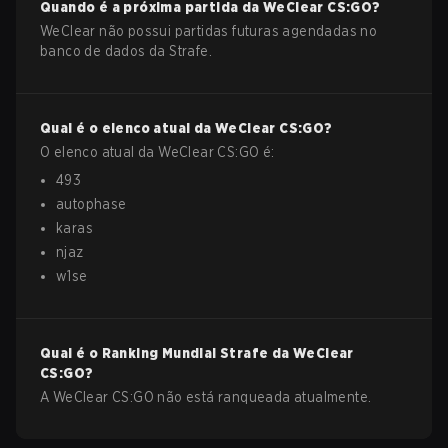
Quando é a próxima partida da
WeClear
CS:GO
?
WeClear não possui partidas futuras agendadas no
banco de dados da Strafe.
Qual é o elenco atual da
WeClear
CS:GO
?
O elenco atual da
WeClear
CS:GO
é:
493
autophase
karas
njaz
w1se
Qual é o Ranking Mundial Strafe da
WeClear
CS:GO
?
A WeClear CS:GO não está ranqueada atualmente.