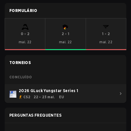
FORMULÁRIO
0
-
2
2
-
1
1
-
2
mai. 22
mai. 22
mai. 22
TORNEIOS
CONCLUÍDO
2026 GLuck Yungstar Series 1
CS2
22 – 23 mai.
EU
PERGUNTAS FREQUENTES