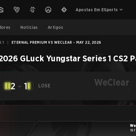
Apostas Em ESports
dores
Notícias
Artigos
 1
|
ETERNAL PREMIUM VS WECLEAR - MAY 22, 2026
2026 GLuck Yungstar Series 1
CS2
P
WeClear
2
-
1
LOSE
-
We
157