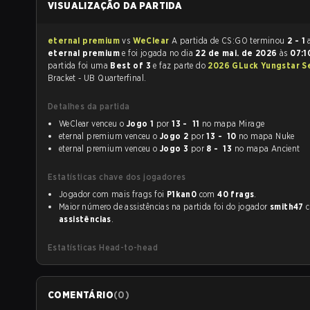
VISUALIZAÇÃO DA PARTIDA
eternal premium
vs
WeClear
A partida de CS:GO terminou
2 - 1
eternal premium
e foi jogada no dia
22 de mai. de 2026
às
07:
partida foi uma
Best of 3
e faz parte do
2026 GLuck Yungstar Se
Bracket - UB Quarterfinal.
Detalhes da partida
WeClear venceu o
Jogo 1
por
13 - 11
no mapa Mirage
eternal premium venceu o
Jogo 2
por
13 - 10
no mapa Nuke
eternal premium venceu o
Jogo 3
por
8 - 13
no mapa Ancient
Estatísticas chave dos jogadores
Jogador com mais frags foi
P1kan0
com
40 frags
.
Maior número de assistências na partida foi do jogador
smith47
assistências
.
Estatísticas Head-to-head
COMENTÁRIO
(
0
)