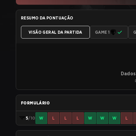
RESUMO DA PONTUAÇÃO
VISÃO GERAL DA PARTIDA
GAME 1
G
Dados 
FORMULÁRIO
5
/10
W
L
L
L
W
W
W
L