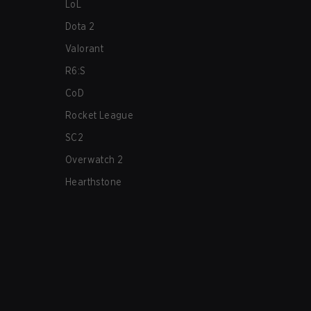
LoL
Dota 2
Valorant
R6:S
CoD
Rocket League
SC2
Overwatch 2
Hearthstone