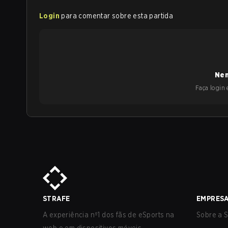
Login
para comentar sobre esta partida
Nen
Faça login e
STRAFE
EMPRES
A experiência nº1 dos fãs de eSports na
Sobre a S