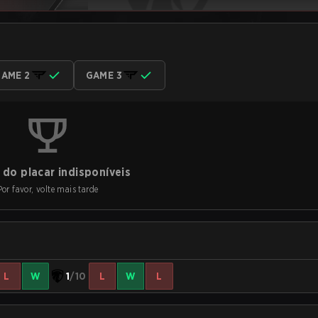
AME 2
GAME 3
do placar indisponíveis
Por favor, volte mais tarde
L
W
1
/10
L
W
L