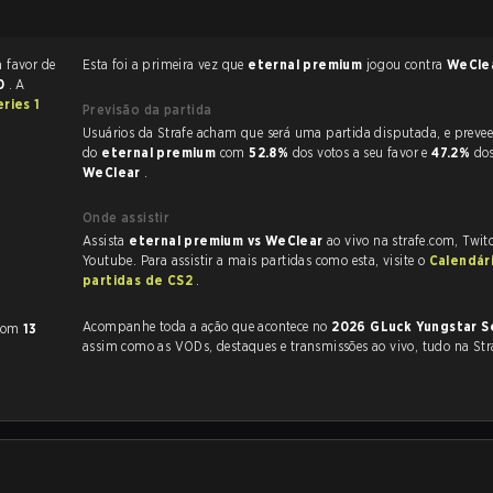
a favor de
Esta foi a primeira vez que
eternal premium
jogou contra
WeCle
10
. A
ries 1
Previsão da partida
Usuários da Strafe acham que será uma partida disputada, e preveem a vitória
do
eternal premium
com
52.8%
dos votos a seu favor e
47.2%
dos
WeClear
.
Onde assistir
Assista
eternal premium vs WeClear
ao vivo na strafe.com, Twit
Youtube. Para assistir a mais partidas como esta, visite o
Calendár
partidas de CS2
.
Acompanhe toda a ação que acontece no
2026 GLuck Yungstar S
com
13
assim como as VODs, destaques e transmissões ao vivo, tudo na Str