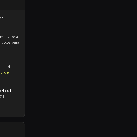
ar
.
 votos para
ch and
io de
eries 1
,
afe.