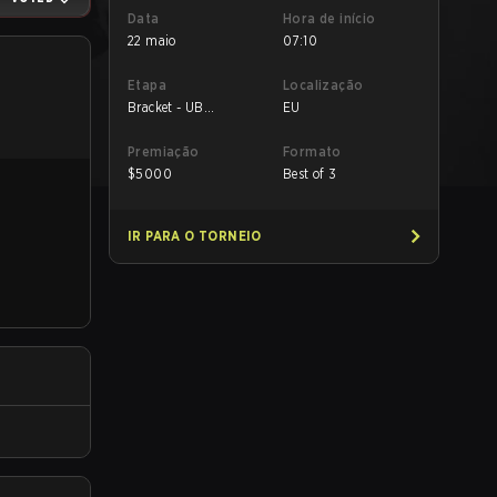
Data
Hora de início
22 maio
07:10
Etapa
Localização
Bracket - UB
EU
Quarterfinal
Premiação
Formato
$
5000
Best of 3
IR PARA O TORNEIO