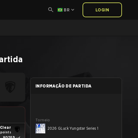
BR
LOGIN
artida
INFORMAÇÃO DE PARTIDA
Torneio
Clear
2026 GLuck Yungstar Series 1
 points
VOTED