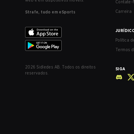
web e em dispositivos móveis.
Contate-
Carreira
Strafe, tudo em eSports
JURÍDIC
Política 
Termos d
2026
Sidledes AB. Todos os direitos
SIGA
reservados.