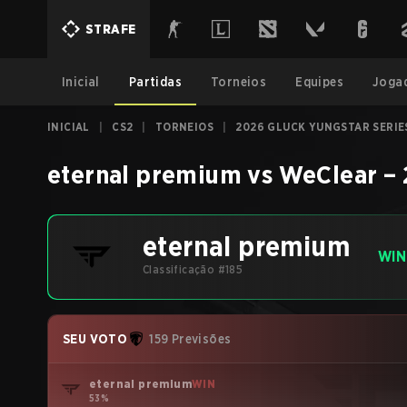
STRAFE
Inicial
Partidas
Torneios
Equipes
Joga
INICIAL
|
CS2
|
TORNEIOS
|
2026 GLUCK YUNGSTAR SERIES
eternal premium
vs
WeClear
–
eternal premium
WIN
Classificação #185
SEU VOTO
159 Previsões
eternal premium
WIN
53%