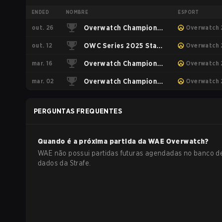
ENDED
NOMBRE
ESPORT
out. 26
Overwatch Champions
Overwatch 
out. 12
Series 2025 - Korea
OWC Series 2025 Stage
Overwatch 
mar. 16
Road to World Finals
3 Korea
Overwatch Champions
Overwatch 
mar. 02
Series 2025 - Asia
Overwatch Champions
Overwatch 
Stage 1
Series 2025 - Korea
PERGUNTAS FREQUENTES
Quando é a próxima partida da
WAE
Overwatch
?
WAE não possui partidas futuras agendadas no banco d
dados da Strafe.