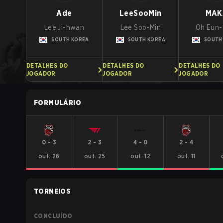
Ade
LeeSooMin
MAK
Lee Ji-hwan
Lee Soo-Min
Oh Eun-
SOUTH KOREA
SOUTH KOREA
SOUTH
DETALHES DO
DETALHES DO
DETALHES DO
JOGADOR
JOGADOR
JOGADOR
FORMULÁRIO
0
-
3
2
-
3
4
-
0
2
-
4
out. 26
out. 25
out. 12
out. 11
TORNEIOS
CONCLUÍDO