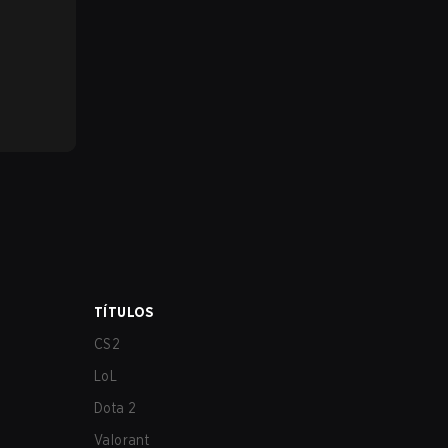
TÍTULOS
CS2
LoL
Dota 2
Valorant