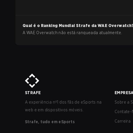
Qual é o Ranking Mundial Strafe da
WAE
Overwatch
A WAE Overwatch não está ranqueada atualmente.
STRAFE
EMPRES
A experiência nº1 dos fãs de eSports na
Sobre a S
web e em dispositivos móveis.
Contate-
Carreira
Strafe, tudo em eSports