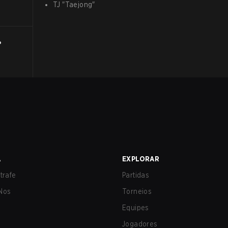
TJ
"
Taejong
"
?
A
EXPLORAR
trafe
Partidas
Nos
Torneios
Equipes
Jogadores