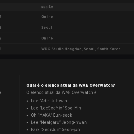
REGIÃO
Online
2
Seoul
2
Online
2
WDG Studio Hongdae, Seoul , South Korea
2
Qual é o elenco atual da
WAE
Overwatch
?
e
O elenco atual da
WAE
Overwatch
é:
Lee
"
Ade
"
Ji-hwan
Lee
"
LeeSooMin
"
Soo-Min
Oh
"
MAKA
"
Eun-seok
Lee
"
Mealgaru
"
Jeong-hwan
Park
"
SeonJun
"
Seon-jun