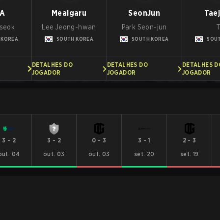
A
Mealgaru
SeonJun
Tae
seok
Lee Jeong-hwan
Park Seon-jun
T
 KOREA
SOUTH KOREA
SOUTH KOREA
SOU
DETALHES DO
DETALHES DO
DETALHES D
JOGADOR
JOGADOR
JOGADOR
3
-
2
3
-
2
0
-
3
3
-
1
2
-
3
out. 04
out. 03
out. 03
set. 20
set. 19