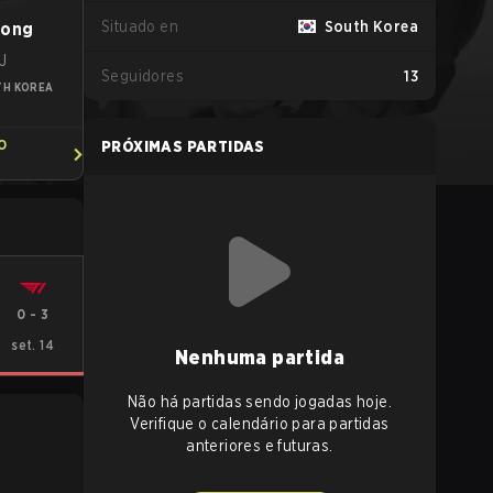
Situado en
South Korea
jong
J
Seguidores
13
TH KOREA
O
PRÓXIMAS PARTIDAS
0
-
3
set. 14
Nenhuma partida
Não há partidas sendo jogadas hoje.
Verifique o calendário para partidas
anteriores e futuras.