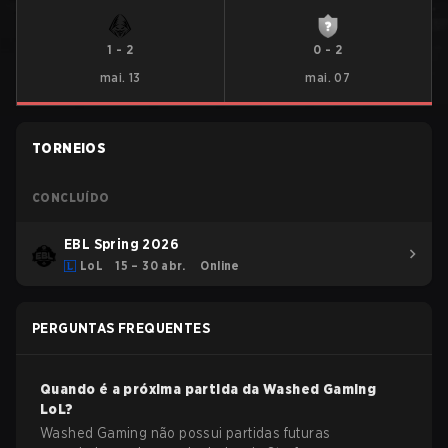
1
-
2
0
-
2
mai. 13
mai. 07
TORNEIOS
CONCLUÍDO
EBL Spring 2026
LoL
15 – 30 abr.
Online
PERGUNTAS FREQUENTES
Quando é a próxima partida da
Washed Gaming
LoL
?
Washed Gaming não possui partidas futuras