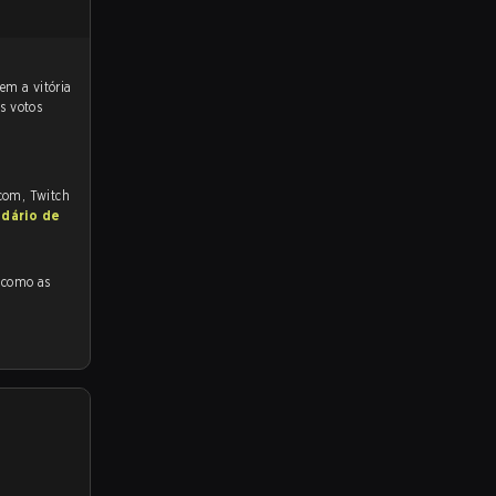
s votos
.com, Twitch
ndário de
s