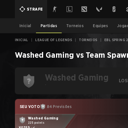
STRAFE
Inicial
Partidas
Torneios
Equipes
Joga
INICIAL
|
LEAGUE OF LEGENDS
|
TORNEIOS
|
EBL SPRING 
Washed Gaming
vs
Team Spaw
Washed Gaming
LOS
-
SEU VOTO
84 Previsões
Washed Gaming
225 points
VOTED