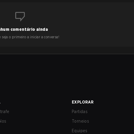
hum comentário ainda
 seja o primeiro a iniciar a conversa!
A
EXPLORAR
trafe
Partidas
Nos
Torneios
Equipes