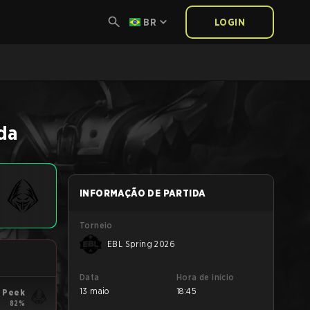
BR
LOGIN
da
INFORMAÇÃO DE PARTIDA
Torneio
EBL Spring 2026
Data
Hora de início
13 maio
18:45
 Peek
82%