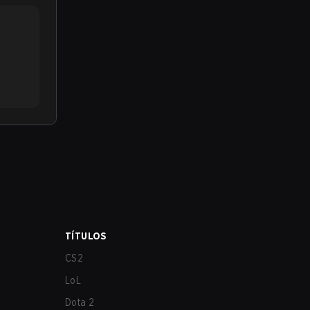
TÍTULOS
CS2
LoL
Dota 2