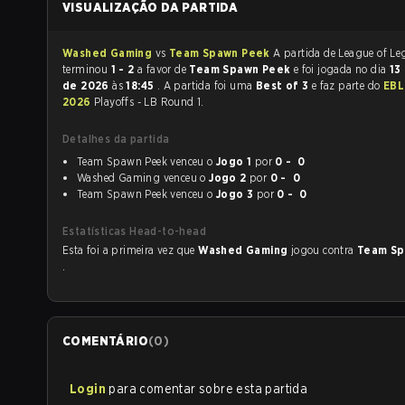
VISUALIZAÇÃO DA PARTIDA
Washed Gaming
vs
Team Spawn Peek
A partida de League of Legends
terminou
1 - 2
a favor de
Team Spawn Peek
e foi jogada no dia
13
de 2026
às
18:45
. A partida foi uma
Best of 3
e faz parte do
EBL
2026
Playoffs - LB Round 1.
Detalhes da partida
Team Spawn Peek venceu o
Jogo 1
por
0 - 0
Washed Gaming venceu o
Jogo 2
por
0 - 0
Team Spawn Peek venceu o
Jogo 3
por
0 - 0
Estatísticas Head-to-head
Esta foi a primeira vez que
Washed Gaming
jogou contra
Team Sp
.
COMENTÁRIO
(
0
)
Login
para comentar sobre esta partida