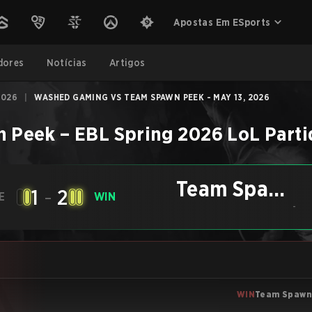
Apostas Em ESports
dores
Notícias
Artigos
2026
|
WASHED GAMING VS TEAM SPAWN PEEK - MAY 13, 2026
n Peek
–
EBL Spring 2026
LoL
Parti
Team Spawn
1
-
2
E
WIN
Peek
-
WIN
Team Spawn