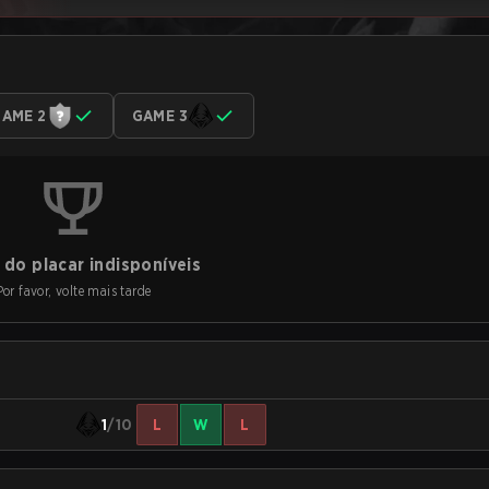
AME 2
GAME 3
do placar indisponíveis
Por favor, volte mais tarde
1
/10
L
W
L