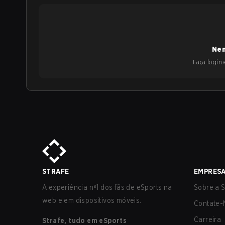
Nen
Faça login e
STRAFE
EMPRES
A experiência nº1 dos fãs de eSports na
Sobre a S
web e em dispositivos móveis.
Contate-
Carreira
Strafe, tudo em eSports