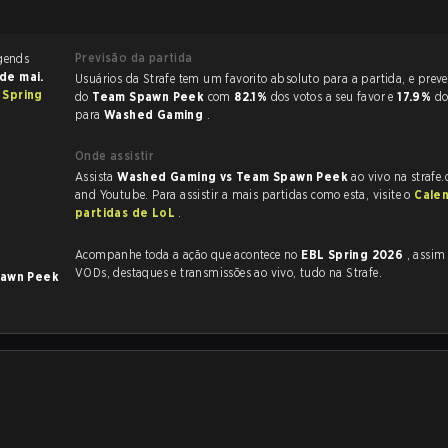
Previsão da partida
 de mai.
Usuários da Strafe tem um favorito absoluto para a partida, e preveem a vitória
 Spring
do
Team Spawn Peek
com
82.1%
dos votos a seu favor e
17.9%
do
para
Washed Gaming
.
Onde assistir
Assista
Washed Gaming vs Team Spawn Peek
ao vivo na strafe
and Youtube. Para assistir a mais partidas como esta, visite o
Cale
partidas de LoL
.
Acompanhe toda a ação que acontece no
EBL Spring 2026
, assim como a
VODs, destaques e transmissões ao vivo, tudo na Strafe.
awn Peek