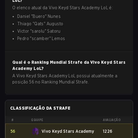
LoL
?
O elenco atual da
Vivo Keyd Stars Academy
LoL
é:
Daniel
"
Buero
"
Nunes
Thiago
"
Qats
"
Augusto
Victor
"
sarolu
"
Satoru
Pedro
"
scamber
"
Lemos
Qual é o Ranking Mundial Strafe da
Vivo Keyd Stars
Academy
LoL
?
A Vivo Keyd Stars Academy LoL possui atualmente a
posição 56 no Ranking Mundial Strafe.
CLASSIFICAÇÃO DA STRAFE
#
EQUIPE
AVALIAÇÃO
56
Vivo Keyd Stars Academy
1226