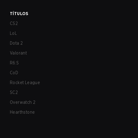
TÍTULOS
CS2
LoL
Dota 2
Valorant
R6:S
CoD
Rocket League
SC2
Overwatch 2
Hearthstone