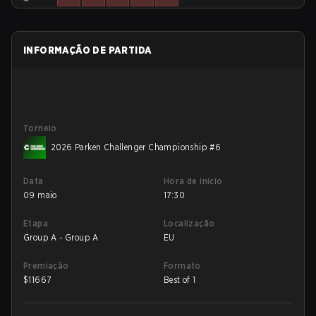
INFORMAÇÃO DE PARTIDA
Torneio
2026 Parken Challenger Championship #6
Data
Hora de início
09 maio
17:30
Etapa
Localização
Group A - Group A
EU
Premiação
Formato
$
11667
Best of 1