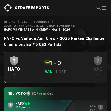
STRAFE ESPORTS
INICIAL
|
CS2
|
TORNEIOS
|
2026 PARKEN CHALLENGER CHAMPIONSHIP #6
|
HAFO VS VINTAGE AIM CREW - MAY 9, 2026
HAFO
vs
Vintage Aim Crew
–
2026 Parken Challenger
Championship #6
CS2
Partida
1
-
0
VAC
HAFO
WIN
LOSE
-
-
SEU VOTO
92 Previsões
HAFO
WIN
VAC
200 points
39%