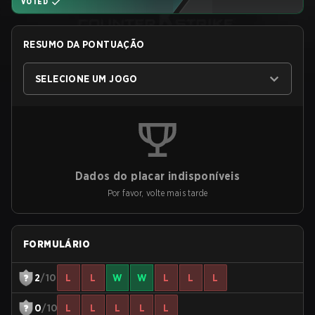
VOTED
RESUMO DA PONTUAÇÃO
SELECIONE UM JOGO
Dados do placar indisponíveis
Por favor, volte mais tarde
FORMULÁRIO
2
/10
L
L
W
W
L
L
L
0
/10
L
L
L
L
L