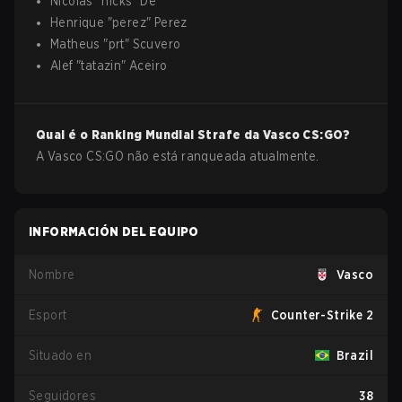
Nicolas
"
n1cks
"
De
Henrique
"
perez
"
Perez
Matheus
"
prt
"
Scuvero
Alef
"
tatazin
"
Aceiro
Qual é o Ranking Mundial Strafe da
Vasco
CS:GO
?
A Vasco CS:GO não está ranqueada atualmente.
INFORMACIÓN DEL EQUIPO
Nombre
Vasco
Esport
Counter-Strike 2
Situado en
Brazil
Seguidores
38