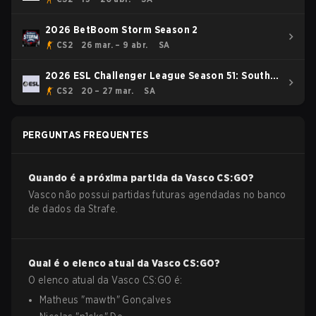
2026 BetBoom Storm Season 2
CS2
26 mar. – 9 abr.
SA
2026 ESL Challenger League Season 51: South
America - Cup #2
CS2
20 – 27 mar.
SA
PERGUNTAS FREQUENTES
Quando é a próxima partida da
Vasco
CS:GO
?
Vasco não possui partidas futuras agendadas no banco
de dados da Strafe.
Qual é o elenco atual da
Vasco
CS:GO
?
O elenco atual da
Vasco
CS:GO
é:
Matheus
"
mawth
"
Gonçalves