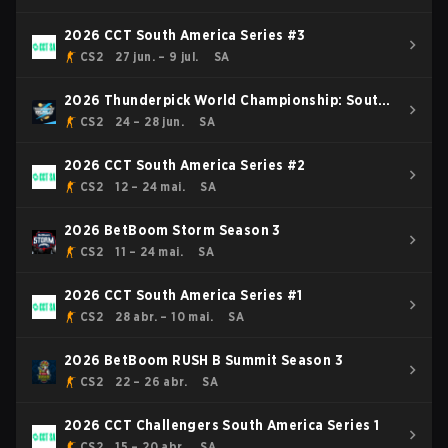
2026 CCT South America Series #3
CS2
27 jun. – 9 jul.
SA
2026 Thunderpick World Championship: South
American Series #1
CS2
24 – 28 jun.
SA
2026 CCT South America Series #2
CS2
12 – 24 mai.
SA
2026 BetBoom Storm Season 3
CS2
11 – 24 mai.
SA
2026 CCT South America Series #1
CS2
28 abr. – 10 mai.
SA
2026 BetBoom RUSH B Summit Season 3
CS2
22 – 26 abr.
SA
2026 CCT Challengers South America Series 1
CS2
15 – 20 abr.
SA