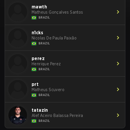
mawth
Matheus Gonçalves Santos
BRAZIL
n1cks
Nicolas De Paula Paixão
BRAZIL
perez
Henrique Perez
BRAZIL
prt
Matheus Scuvero
BRAZIL
tatazin
Alef Aceiro Balassa Pereira
BRAZIL