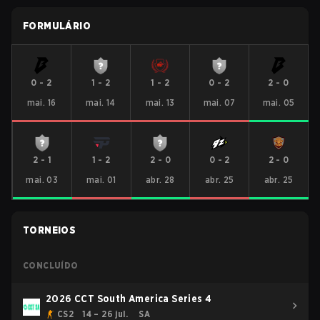
FORMULÁRIO
0
-
2
1
-
2
1
-
2
0
-
2
2
-
0
mai. 16
mai. 14
mai. 13
mai. 07
mai. 05
2
-
1
1
-
2
2
-
0
0
-
2
2
-
0
mai. 03
mai. 01
abr. 28
abr. 25
abr. 25
TORNEIOS
CONCLUÍDO
2026 CCT South America Series 4
CS2
14 – 26 jul.
SA