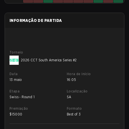
INFORMAÇÃO DE PARTIDA
Torneio
2026 CCT South America Series #2
Data
Hora de início
13 maio
16:05
Etapa
Localização
Swiss - Round 1
SA
Premiação
Formato
$
15000
Best of 3