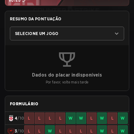
VOTED
RESUMO DA PONTUAÇÃO
SELECIONE UM JOGO
Dados do placar indisponíveis
Por favor, volte mais tarde
FORMULÁRIO
4
/10
L
L
L
L
W
W
L
W
L
W
3
/10
L
L
W
L
L
L
L
W
L
W