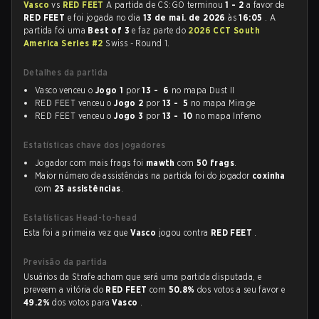
Vasco
vs
RED FEET
A partida de CS:GO terminou
1 - 2
a favor de
RED FEET
e foi jogada no dia
13 de mai. de 2026
às
16:05
. A
partida foi uma
Best of 3
e faz parte do
2026 CCT South
America Series #2
Swiss - Round 1.
Detalhes da partida
Vasco venceu o
Jogo 1
por
13 - 6
no mapa Dust II
RED FEET venceu o
Jogo 2
por
13 - 5
no mapa Mirage
RED FEET venceu o
Jogo 3
por
13 - 10
no mapa Inferno
Estatísticas chave dos jogadores
Jogador com mais frags foi
mawth
com
50 frags
.
Maior número de assistências na partida foi do jogador
coxinha
com
23 assistências
.
Estatísticas Head-to-head
Esta foi a primeira vez que
Vasco
jogou contra
RED FEET
.
Previsão da partida
Usuários da Strafe acham que será uma partida disputada, e
preveem a vitória do
RED FEET
com
50.8%
dos votos a seu favor e
49.2%
dos votos para
Vasco
.