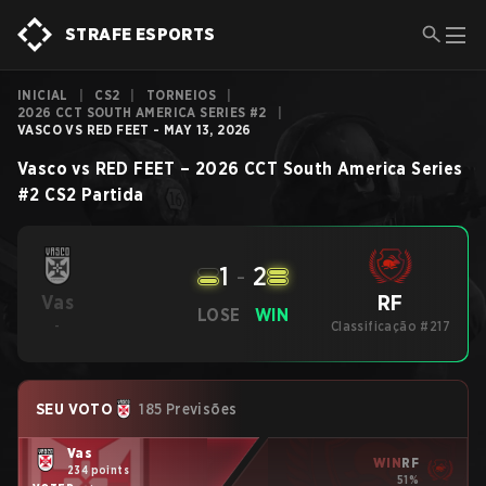
STRAFE ESPORTS
INICIAL
|
CS2
|
TORNEIOS
|
2026 CCT SOUTH AMERICA SERIES #2
|
VASCO VS RED FEET - MAY 13, 2026
Vasco
vs
RED FEET
–
2026 CCT South America Series
#2
CS2
Partida
1
-
2
RF
Vas
LOSE
WIN
-
Classificação #217
SEU VOTO
185 Previsões
Vas
WIN
RF
234 points
51%