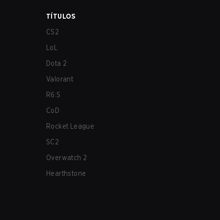
TÍTULOS
CS2
LoL
Dota 2
Valorant
R6:S
CoD
Rocket League
SC2
Overwatch 2
Hearthstone