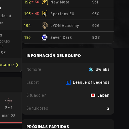
192
⏷
30
New Meta
931
n
193
⏷
43
Spartans EU
930
Adachi
AN
194
LYON Academy
926
29
195
Seven Dark
908
JOGADO
TE
TOP
INFORMACIÓN DEL EQUIPO
JOGADOR
Nombre
Uwinks
Esport
League of Legends
Situado en
Japan
0
-
1
Seguidores
2
mar. 03
PRÓXIMAS PARTIDAS