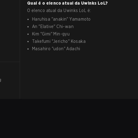
Qual é o elenco atual da
Uwinks
LoL
?
O elenco atual da
Uwinks
LoL
é:
Haruhisa
"
anakin
"
Yamamoto
An
"
Elative
"
Chi-wan
Kim
"
Gimi
"
Min-gyu
Takefumi
"
Jericho
"
Kosaka
Masahiro
"
udon
"
Adachi
g