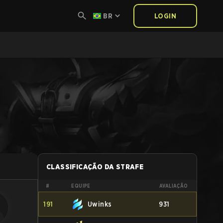
BR
LOGIN
CLASSIFICAÇÃO DA STRAFE
#
EQUIPE
AVALIAÇÃO
191
Uwinks
931