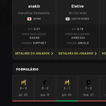
anakin
Elative
Haruhisa Yamamoto
An Chi-wan
JAPAN
SOUTH KOREA
0.07
0.78
K/D
K/D
HEROI MAIS JOGADO
HEROI MAIS JOGADO
RAKAN
AMBESSA
SUPPORT
JUNGLE
FUNÇÃO
FUNÇÃO
DETALHES DO JOGADOR
DETALHES DO JOGADOR
DE
FORMULÁRIO
0
-
3
0
-
2
2
-
1
1
-
2
jul. 20
jun. 13
jun. 03
mai. 27