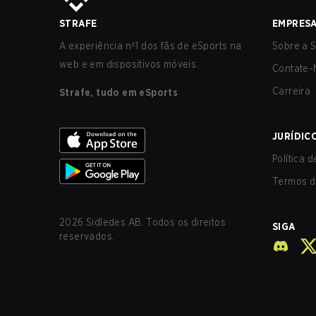
STRAFE
EMPRES
A experiência nº1 dos fãs de eSports na
Sobre a S
web e em dispositivos móveis.
Contate-
Carreira
Strafe, tudo em eSports
JURÍDIC
Política 
Termos d
2026
Sidledes AB. Todos os direitos
SIGA
reservados.