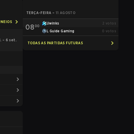
TERÇA-FEIRA
–
11 AGOSTO
RNEIOS
Uwinks
2
votos
08
00
L Guide Gaming
0
votos
l. – 6 set.
TODAS AS PARTIDAS FUTURAS