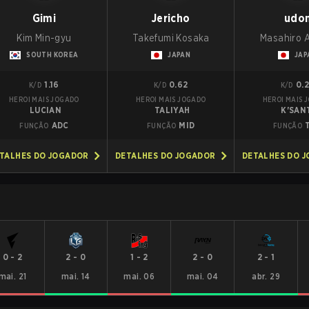
Gimi
Jericho
udo
Kim Min-gyu
Takefumi Kosaka
Masahiro 
SOUTH KOREA
JAPAN
JAP
1.16
0.62
0.
K/D
K/D
K/D
HEROI MAIS JOGADO
HEROI MAIS JOGADO
HEROI MAIS 
LUCIAN
TALIYAH
K'SAN
ADC
MID
FUNÇÃO
FUNÇÃO
FUNÇÃO
TALHES DO JOGADOR
DETALHES DO JOGADOR
DETALHES DO 
0
-
2
2
-
0
1
-
2
2
-
0
2
-
1
mai. 21
mai. 14
mai. 06
mai. 04
abr. 29