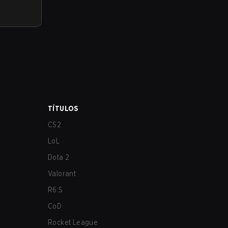
TÍTULOS
CS2
LoL
Dota 2
Valorant
R6:S
CoD
Rocket League