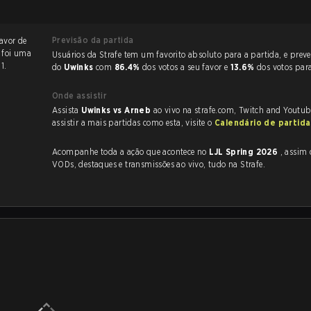
Previsão da partida
favor de
a foi uma
Usuários da Strafe tem um favorito absoluto para a partida, e preveem a vitória
1.
do
Uwinks
com
86.4%
dos votos a seu favor e
13.6%
dos votos par
Onde assistir
Assista
Uwinks vs Arneb
ao vivo na strafe.com, Twitch and Youtub
assistir a mais partidas como esta, visite o
Calendário de partid
Acompanhe toda a ação que acontece no
LJL Spring 2026
, assim como as
VODs, destaques e transmissões ao vivo, tudo na Strafe.