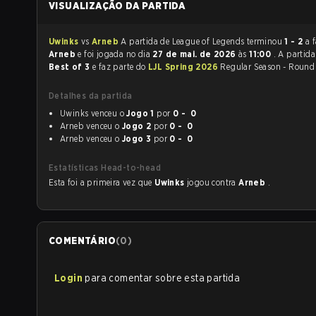
VISUALIZAÇÃO DA PARTIDA
Uwinks
vs
Arneb
A partida de League of Legends terminou
1 - 2
a 
Arneb
e foi jogada no dia
27 de mai. de 2026
às
11:00
. A partid
Best of 3
e faz parte do
LJL Spring 2026
Regular Season - Round 
Detalhes da partida
Uwinks venceu o
Jogo 1
por
0 - 0
Arneb venceu o
Jogo 2
por
0 - 0
Arneb venceu o
Jogo 3
por
0 - 0
Estatísticas Head-to-head
Esta foi a primeira vez que
Uwinks
jogou contra
Arneb
.
COMENTÁRIO
(
0
)
Login
para comentar sobre esta partida