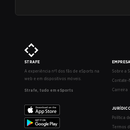
STRAFE
EMPRES
A experiência nº1 dos fãs de eSports na
Sobre a S
web e em dispositivos móveis.
Contate-
Carreira
Strafe, tudo em eSports
JURÍDIC
Política 
Termos d