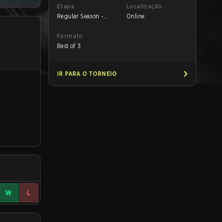
Etapa
Localização
Regular Season -
Online
Round 1
Formato
Best of 3
IR PARA O TORNEIO
W
L