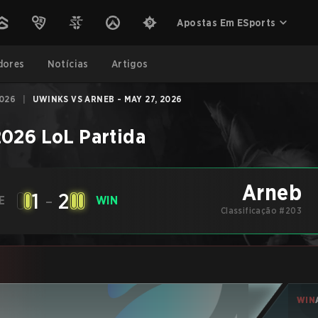
Apostas Em ESports
dores
Notícias
Artigos
2026
|
UWINKS VS ARNEB - MAY 27, 2026
2026
LoL
Partida
Arneb
1
-
2
E
WIN
Classificação #203
WIN