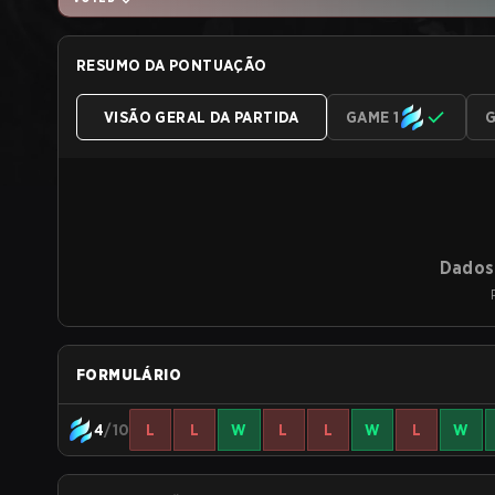
RESUMO DA PONTUAÇÃO
VISÃO GERAL DA PARTIDA
GAME 1
G
Dados 
FORMULÁRIO
4
/10
L
L
W
L
L
W
L
W