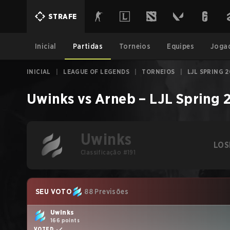
STRAFE
Inicial
Partidas
Torneios
Equipes
Joga
INICIAL
|
LEAGUE OF LEGENDS
|
TORNEIOS
|
LJL SPRING 
Uwinks
vs
Arneb
–
LJL Spring 
Uwinks
LOS
Classificação #191
SEU VOTO
88 Previsões
Uwinks
166 points
VOTED