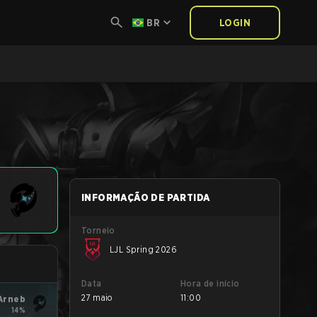
BR
LOGIN
INFORMAÇÃO DE PARTIDA
Torneio
LJL Spring 2026
Data
Hora de início
27 maio
11:00
Arneb
14%