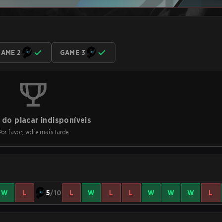
AME 2
GAME 3
do placar indisponíveis
Por favor, volte mais tarde
W
L
5
/10
L
W
L
L
W
W
W
L