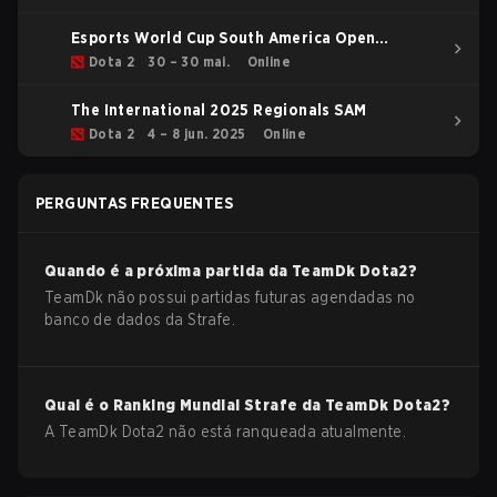
Esports World Cup South America Open
Qualifier
Dota 2
30 – 30 mai.
Online
The International 2025 Regionals SAM
Dota 2
4 – 8 jun. 2025
Online
PERGUNTAS FREQUENTES
Quando é a próxima partida da
TeamDk
Dota2
?
TeamDk não possui partidas futuras agendadas no
banco de dados da Strafe.
Qual é o Ranking Mundial Strafe da
TeamDk
Dota2
?
A TeamDk Dota2 não está ranqueada atualmente.