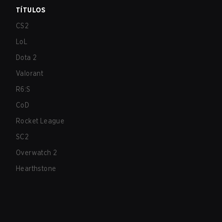
TÍTULOS
CS2
LoL
Dota 2
Valorant
R6:S
CoD
Rocket League
SC2
Overwatch 2
Hearthstone