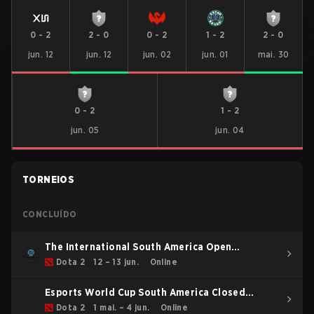
0
-
2
2
-
0
0
-
2
1
-
2
2
-
0
jun. 12
jun. 12
jun. 02
jun. 01
mai. 30
0
-
2
1
-
2
jun. 05
jun. 04
TORNEIOS
CONCLUÍDO
The International South America Open
Qualifier 2
Dota 2
12 – 13 jun.
Online
Esports World Cup South America Closed
Qualifier
Dota 2
1 mai. – 4 jun.
Online