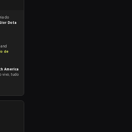
reveem a vitória do
Gior Dota
h and
io de
th America