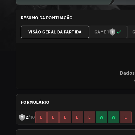
RESUMO DA PONTUAÇÃO
VISÃO GERAL DA PARTIDA
GAME 1
G
Dados 
FORMULÁRIO
2
/10
L
L
L
L
L
W
W
L