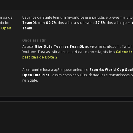
favor de
Usuários da Strafe tem um favorito para a partida, e p
ida foi
TeamDk
com
62.7%
dos votos a seu favor e
37.3%
dos votos para
a Open
Team
.
Onde assistir
Assista
Gior Dota Team vs TeamDk
ao vivo na strafe.com, Twitc
Youtube. Para assistir a mais partidas como esta, visite o
Calendár
partidas de Dota 2
.
Acompanhe toda a ação que acontece no
Esports World Cup Sou
Open Qualifier
, assim como as VODs, destaques e transmissões ao vivo, tudo
.
na Strafe.