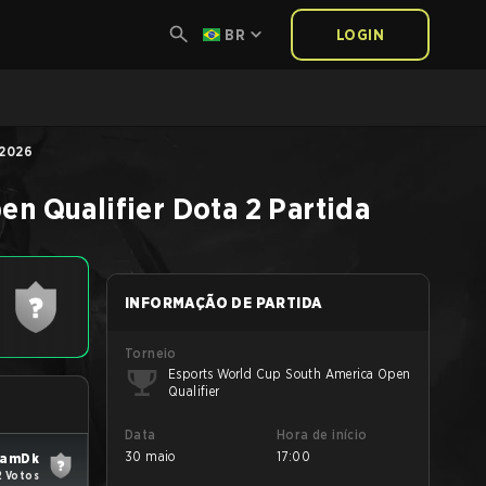
BR
LOGIN
 2026
en Qualifier
Dota 2
Partida
INFORMAÇÃO DE PARTIDA
Torneio
Esports World Cup South America Open
Qualifier
Data
Hora de início
30 maio
17:00
eamDk
2 Votos