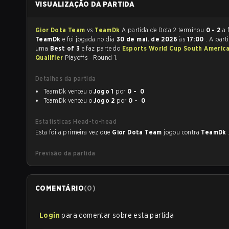
VISUALIZAÇÃO DA PARTIDA
Gior Dota Team
vs
TeamDk
A partida de Dota 2 terminou
0 - 2
a 
TeamDk
e foi jogada no dia
30 de mai. de 2026
às
17:00
. A part
uma
Best of 3
e faz parte do
Esports World Cup South Americ
Qualifier
Playoffs - Round 1.
Detalhes da partida
TeamDk venceu o
Jogo 1
por
0 - 0
TeamDk venceu o
Jogo 2
por
0 - 0
Estatísticas Head-to-head
Esta foi a primeira vez que
Gior Dota Team
jogou contra
TeamDk
Previsão da partida
COMENTÁRIO
(
0
)
Login
para comentar sobre esta partida