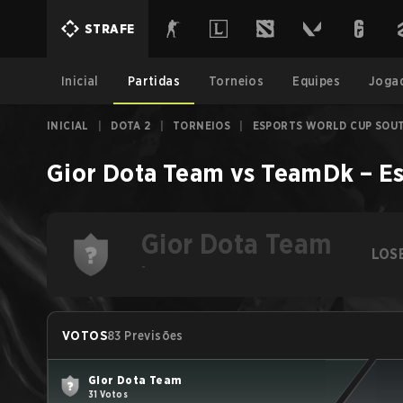
STRAFE
Inicial
Partidas
Torneios
Equipes
Joga
INICIAL
|
DOTA 2
|
TORNEIOS
|
ESPORTS WORLD CUP SOUT
Gior Dota Team
vs
TeamDk
–
E
Gior Dota Team
LOS
-
VOTOS
83 Previsões
Gior Dota Team
31 Votos