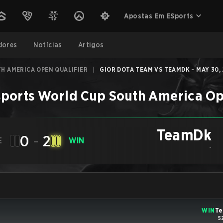
Apostas Em ESports
dores
Notícias
Artigos
H AMERICA OPEN QUALIFIER
|
GIOR DOTA TEAM VS TEAMDK - MAY 30,
sports World Cup South America Op
TeamDk
0
-
2
E
WIN
-
WIN
T
5