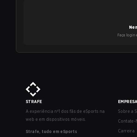
Nen
Faça login e
STRAFE
EMPRES
A experiência nº1 dos fãs de eSports na
Sobre a S
web e em dispositivos móveis.
Contate-
Carreira
Strafe, tudo em eSports