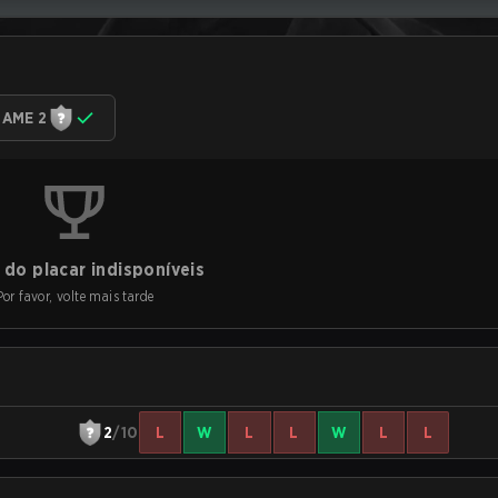
AME 2
do placar indisponíveis
Por favor, volte mais tarde
2
/10
L
W
L
L
W
L
L