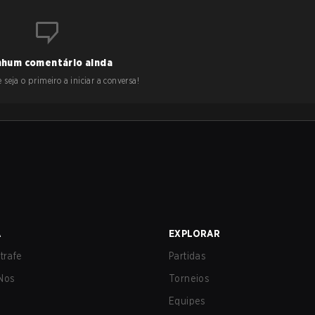
hum comentário ainda
 seja o primeiro a iniciar a conversa!
A
EXPLORAR
trafe
Partidas
Nos
Torneios
Equipes