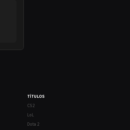
TÍTULOS
CS2
LoL
Dota 2