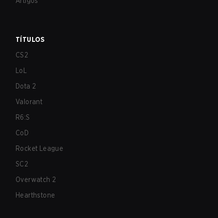
Artigos
TÍTULOS
CS2
LoL
Dota 2
Valorant
R6:S
CoD
Rocket League
SC2
Overwatch 2
Hearthstone