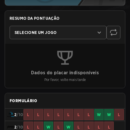
RESUMO DA PONTUAÇÃO
SELECIONE UM JOGO
Dados do placar indisponíveis
Por favor, volte mais tarde
FORMULÁRIO
2
/10
L
L
L
L
L
L
L
W
W
L
2
/10
L
L
W
L
W
L
L
L
L