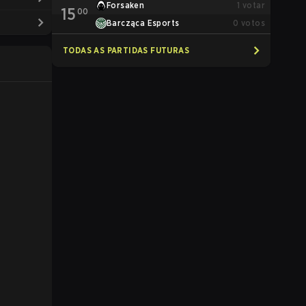
Forsaken
1
votar
15
00
Barcząca Esports
0
votos
TODAS AS PARTIDAS FUTURAS