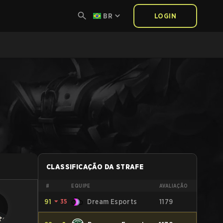
BR
LOGIN
CLASSIFICAÇÃO DA STRAFE
#
EQUIPE
AVALIAÇÃO
91
⏷
35
Dream Esports
1179