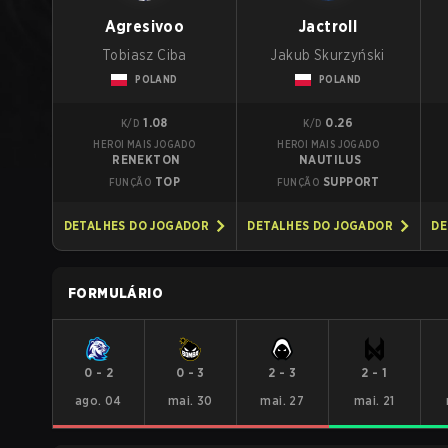
Agresivoo
Jactroll
Tobiasz Ciba
Jakub Skurzyński
POLAND
POLAND
1.08
0.26
K/D
K/D
HEROI MAIS JOGADO
HEROI MAIS JOGADO
RENEKTON
NAUTILUS
TOP
SUPPORT
FUNÇÃO
FUNÇÃO
DETALHES DO JOGADOR
DETALHES DO JOGADOR
DE
FORMULÁRIO
0
-
2
0
-
3
2
-
3
2
-
1
ago. 04
mai. 30
mai. 27
mai. 21