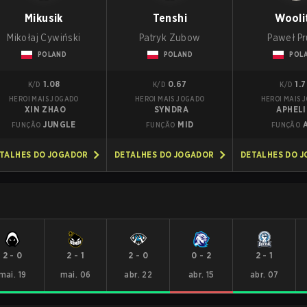
Mikusik
Tenshi
Wooli
Mikołaj Cywiński
Patryk Zubow
Paweł Pr
POLAND
POLAND
POL
1.08
0.67
1.
K/D
K/D
K/D
HEROI MAIS JOGADO
HEROI MAIS JOGADO
HEROI MAIS 
XIN ZHAO
SYNDRA
APHEL
JUNGLE
MID
FUNÇÃO
FUNÇÃO
FUNÇÃO
TALHES DO JOGADOR
DETALHES DO JOGADOR
DETALHES DO 
2
-
0
2
-
1
2
-
0
0
-
2
2
-
1
mai. 19
mai. 06
abr. 22
abr. 15
abr. 07