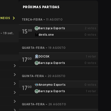
PRÓXIMAS PARTIDAS
RNEIOS
TERÇA-FEIRA
–
11 AGOSTO
Barcząca Esports
2
votos
15
00
 – 19 set.
devils.one
0
votos
QUARTA-FEIRA
–
19 AGOSTO
DOCISK
1
votar
17
00
Barcząca Esports
0
votos
QUINTA-FEIRA
–
20 AGOSTO
Anonymo Esports
0
votos
17
00
Barcząca Esports
1
votar
QUARTA-FEIRA
–
26 AGOSTO