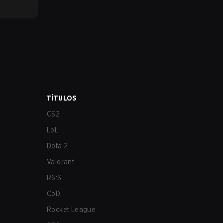
TÍTULOS
CS2
LoL
Dota 2
Valorant
R6:S
CoD
Rocket League