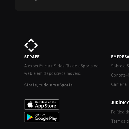
STRAFE
EMPRES
A experiência nº1 dos fãs de eSports na
Sobre a S
web e em dispositivos móveis.
Contate-
Carreira
Strafe, tudo em eSports
JURÍDIC
Política 
Termos d