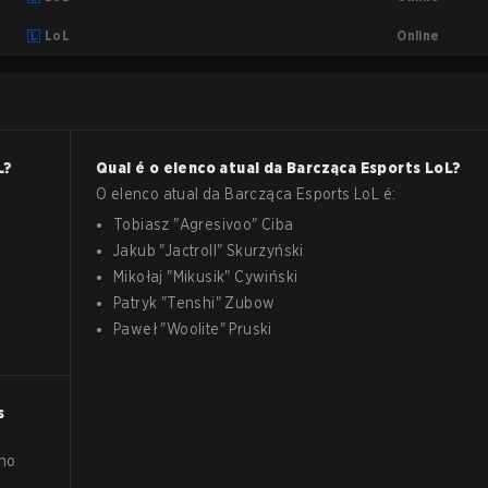
Online
LoL
L
?
Qual é o elenco atual da
Barcząca Esports
LoL
?
O elenco atual da
Barcząca Esports
LoL
é:
Tobiasz
"
Agresivoo
"
Ciba
Jakub
"
Jactroll
"
Skurzyński
Mikołaj
"
Mikusik
"
Cywiński
Patryk
"
Tenshi
"
Zubow
Paweł
"
Woolite
"
Pruski
s
 no