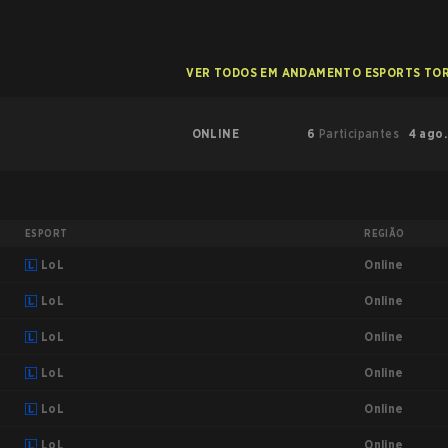
VER TODOS EM ANDAMENTO ESPORTS TO
ONLINE
6
Participantes
4 ago.
ESPORT
REGIÃO
Online
LoL
Online
LoL
Online
LoL
Online
LoL
Online
LoL
Online
LoL