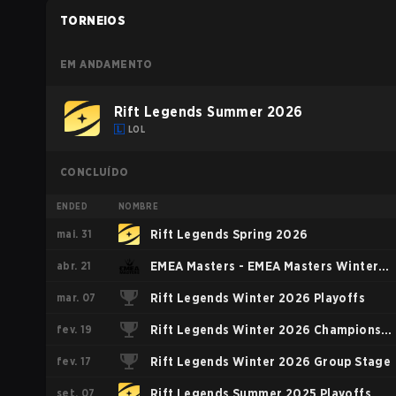
TORNEIOS
EM ANDAMENTO
Rift Legends Summer 2026
LOL
CONCLUÍDO
ENDED
NOMBRE
mai. 31
Rift Legends Spring 2026
abr. 21
EMEA Masters - EMEA Masters Winter
mar. 07
2026
Rift Legends Winter 2026 Playoffs
fev. 19
Rift Legends Winter 2026 Champions
fev. 17
Group
Rift Legends Winter 2026 Group Stage
set. 07
Rift Legends Summer 2025 Playoffs