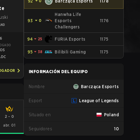
92
⏷
0
Barcząca Esports
1178
te
Hanwha Life
uski
93
⏷
0
Esports
1176
AND
Challengers
76
94
⏷
25
FURIA Esports
1175
JOGADO
IOS
95
⏷
38
Bilibili Gaming
1175
ADC
JOGADOR
INFORMACIÓN DEL EQUIPO
Nombre
Barcząca Esports
Esport
League of Legends
Situado en
Poland
2
-
0
abr. 01
Seguidores
10