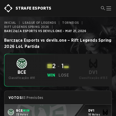
STRAFE ESPORTS
INICIAL
|
LEAGUE OF LEGENDS
|
TORNEIOS
|
RIFT LEGENDS SPRING 2026
|
BARCZĄCA ESPORTS VS DEVILS.ONE - MAY 21, 2026
Barcząca Esports
vs
devils.one
–
Rift Legends Spring
2026
LoL
Partida
2
-
1
DV1
BCE
WIN
LOSE
Classificação #91
Classificação #153
VOTOS
83 Previsões
BCE
WIN
DV1
73 Votos
10 Votos