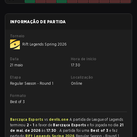
INFORMAÇÃO DE PARTIDA
Torneio
Rift Legends Spring 2026
Data
Hora de início
21 maio
17:30
Etapa
Localização
Regular Season - Round 1
Online
Formato
Best of 3
Barcząca Esports
vs
devils.one
A partida de League of Legends
terminou
2 - 1
a favor de
Barcząca Esports
e foi jogada no dia
21
de mai. de 2026
às
17:30
. A partida foi uma
Best of 3
e faz
parte do
Rift Legends Spring 2026
Regular Season - Round 1.