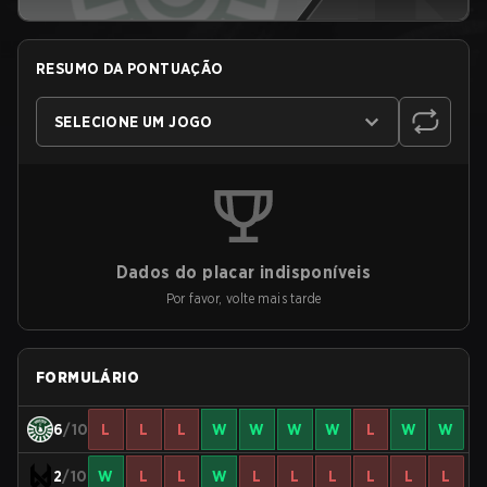
RESUMO DA PONTUAÇÃO
SELECIONE UM JOGO
Dados do placar indisponíveis
Por favor, volte mais tarde
FORMULÁRIO
6
/10
L
L
L
W
W
W
W
L
W
W
2
/10
W
L
L
W
L
L
L
L
L
L