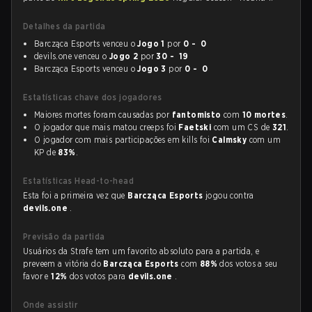
Detalhes da partida
Barcząca Esports venceu o
Jogo 1
por
0 - 0
devils.one venceu o
Jogo 2
por
30 - 19
Barcząca Esports venceu o
Jogo 3
por
0 - 0
Estatísticas chave dos jogadores
Maiores mortes foram causadas por
fantomisto
com
10 mortes
.
O jogador que mais matou creeps foi
Faetski
com um CS de
321
.
O jogador com mais participações em kills foi
Calmsky
com um
KP de
83%
.
Estatísticas Head-to-head
Esta foi a primeira vez que
Barcząca Esports
jogou contra
devils.one
.
Previsão da partida
Usuários da Strafe tem um favorito absoluto para a partida, e
preveem a vitória do
Barcząca Esports
com
88%
dos votos a seu
favor e
12%
dos votos para
devils.one
.
Onde assistir