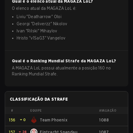
Qual é o elenco atual da
MAGAZA
LoL
?
O elenco atual da
MAGAZA
LoL
é:
Liviu
"
Deatharrow
"
Oloi
Georgi
"
Deliverzz
"
Nikolov
Ivan
"
Rilski
"
Mihaylov
Hristo
"
v1SaG3
"
Vangelov
Qual é o Ranking Mundial Strafe da
MAGAZA
LoL
?
A MAGAZA LoL possui atualmente a posição 160 no
Ranking Mundial Strafe.
CLASSIFICAÇÃO DA STRAFE
#
EQUIPE
AVALIAÇÃO
156
⏷
0
Team Phoenix
1088
157
⏷
28
Eintracht Spandau
1087