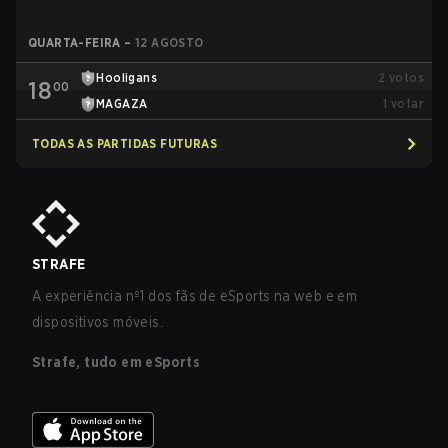
QUARTA-FEIRA
–
12 AGOSTO
⁠Hooligans
2
votos
18
00
MAGAZA
1
votar
TODAS AS PARTIDAS FUTURAS
STRAFE
A experiência nº1 dos fãs de eSports na web e em
dispositivos móveis.
Strafe, tudo em eSports