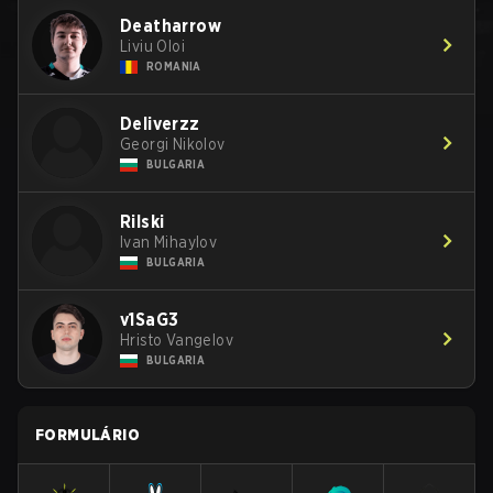
Deatharrow
Liviu Oloi
ROMANIA
Deliverzz
Georgi Nikolov
BULGARIA
Rilski
Ivan Mihaylov
BULGARIA
v1SaG3
Hristo Vangelov
BULGARIA
FORMULÁRIO