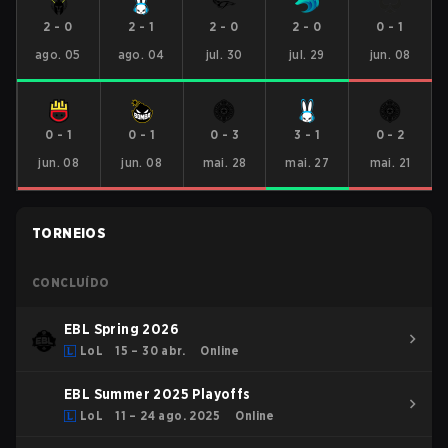
2
-
0
2
-
1
2
-
0
2
-
0
0
-
1
ago. 05
ago. 04
jul. 30
jul. 29
jun. 08
0
-
1
0
-
1
0
-
3
3
-
1
0
-
2
jun. 08
jun. 08
mai. 28
mai. 27
mai. 21
TORNEIOS
CONCLUÍDO
EBL Spring 2026
LoL
15 – 30 abr.
Online
EBL Summer 2025 Playoffs
LoL
11 – 24 ago. 2025
Online